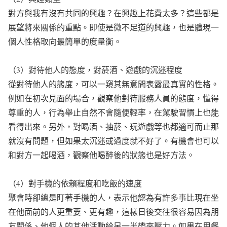
對方與我有沒有共同的興趣？在興趣上花費太多？這些都是
展望將來關係的重點。即使是微不足道的興趣，也是體現一
個人性格取向最簡單的度量衡。
（3）對待他人的態度，對菸酒、遊戲的沉迷程度
從對待他人的態度，可以一窺其無意間表露最真實的性格。
例如在初次見面的場合，觀察他對待服務人員的態度，懂得
尊重的人，行為舉止自然不會隨便輕率，在駕駛習慣上也能
看得出來。另外，對喝酒、抽菸、玩遊戲等也都適可而止那
就沒有問題，但如果太沉迷或過度就不好了。有機會也可以
和對方一起喝酒，觀察他喝醉後的狀態也是好方法。
（4）對手機的依賴程度和吃飯的速度
聚會時卻總是盯著手機的人，表示他認為有許多事比現在坐
在他面前的人更重要、更有趣，這樣日後交往很容易因為朋
友關係、他個人的其他活動給另一半帶來壓力。如果在用餐