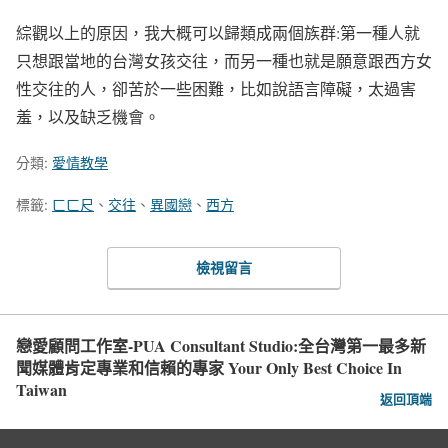
綜觀以上的原因，我大概可以歸類成兩個族群:第一種人就
只想跟當地的台灣女孩交往，而另一種也就是願意跟西方女
性交往的人，卻苦於一些困難，比如說語言障礙，太過害
羞，以及缺乏機會。
分類:
愛情教學
標籤:
ㄈㄈ尺
、
交往
、
異國戀
、
西方
檢視留言
戀愛顧問工作室-PUA Consultant Studio:全台灣第一最多新
聞媒體肯定專業和信賴的專家 Your Only Best Choice In
Taiwan
返回頂端