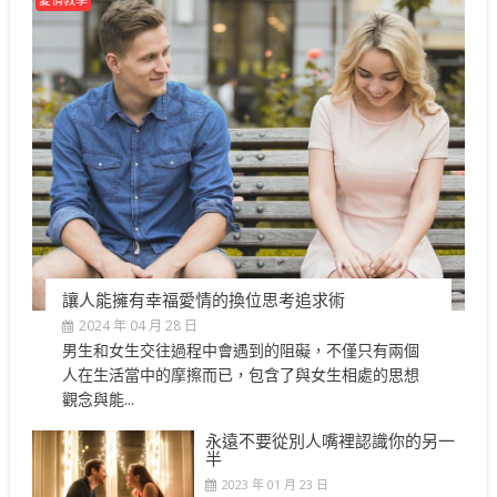
讓人能擁有幸福愛情的換位思考追求術
2024 年 04 月 28 日
男生和女生交往過程中會遇到的阻礙，不僅只有兩個
人在生活當中的摩擦而已，包含了與女生相處的思想
觀念與能...
永遠不要從別人嘴裡認識你的另一
半
2023 年 01 月 23 日