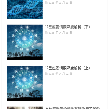
2023 年 09 月 29 日
12星座愛情觀深度解析（下）
2023 年 04 月 23 日
12星座愛情觀深度解析（上）
2023 年 04 月 02 日
為什麼我們的新歡有時像極了舊愛