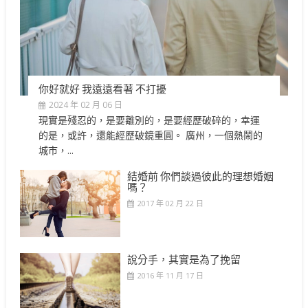
你好就好 我遠遠看著 不打擾
2024 年 02 月 06 日
現實是殘忍的，是要離別的，是要經歷破碎的，幸運
的是，或許，還能經歷破鏡重圓。 廣州，一個熱鬧的
城市，...
結婚前 你們談過彼此的理想婚姻
嗎？
2017 年 02 月 22 日
說分手，其實是為了挽留
2016 年 11 月 17 日