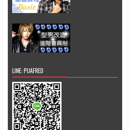
LINE: PUAFRED