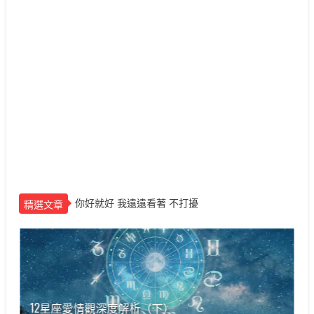
精選文章
你好就好 我遠遠看著 不打擾
N
12星座愛情觀深度解析（下）