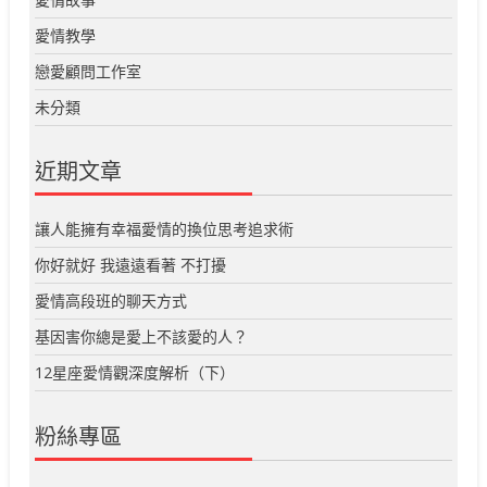
愛情教學
戀愛顧問工作室
未分類
近期文章
讓人能擁有幸福愛情的換位思考追求術
你好就好 我遠遠看著 不打擾
愛情高段班的聊天方式
基因害你總是愛上不該愛的人？
12星座愛情觀深度解析（下）
粉絲專區