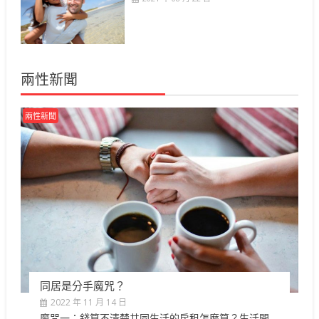
兩性新聞
兩性新聞
同居是分手魔咒？
2022 年 11 月 14 日
魔咒一：錢算不清楚共同生活的房租怎麼算？生活開