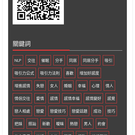
關鍵詞
NLP
交往
催眠
分手
同居
同居分手
吸引
吸引力公式
吸引力法則
喜歡
增加好感度
增進感情
失戀
女人
婚姻
幸福
心理
情人
情侶交往
愛情
感情
感情幸福
感情變好
感覺
戀人相處
戀愛
戀愛技巧
戀愛話題
成功
技巧
把妹
搭訕
新歡
曖昧
熱戀
男人
約會