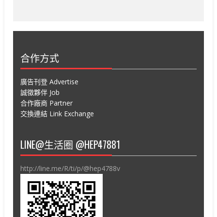
合作方式
廣告刊登 Advertise
誠徵夥伴 Job
合作廠商 Partner
交換連結 Link Exchange
LINE@生活圈 @HEP47881
http://line.me/R/ti/p/@hep4788v