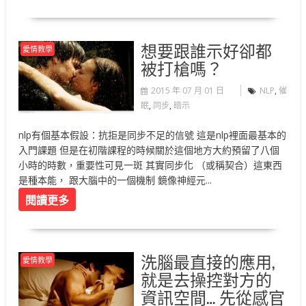
想要跟誰示好卻都
愛情教學
被打槍嗎？
2015 年 07 月 01 日
NLP
,
催
眠
,
同步
,
暗示
nlp有個基本假設：抗拒是同步不足的信號 這是nlp裡面最基本的
入門課題 但是在初階課程的時候關於這個地方大約預留了八個
小時的時數，重要性可見一斑 其實同步化 （或稱契合）這東西
是種本能， 跟大腦中的一個機制 鏡像神經元...
閱讀更多
洗腦最直接的應用,
愛情教學
就是去操控對方的
資訊空間… 先從感官