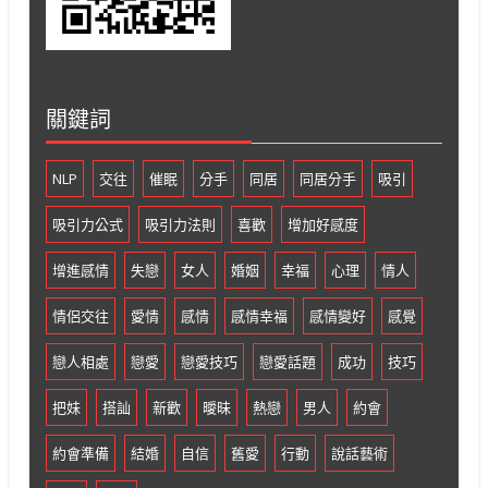
關鍵詞
NLP
交往
催眠
分手
同居
同居分手
吸引
吸引力公式
吸引力法則
喜歡
增加好感度
增進感情
失戀
女人
婚姻
幸福
心理
情人
情侶交往
愛情
感情
感情幸福
感情變好
感覺
戀人相處
戀愛
戀愛技巧
戀愛話題
成功
技巧
把妹
搭訕
新歡
曖昧
熱戀
男人
約會
約會準備
結婚
自信
舊愛
行動
說話藝術