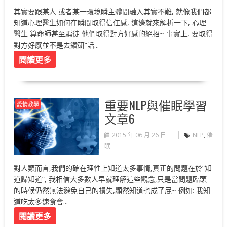
其實要跟某人 或者某一環境瞬主體間融入其實不難, 就像我們都
知道心理醫生如何在瞬間取得信任感, 這邊就來解析一下, 心理
醫生 算命師甚至騙徒 他們取得對方好感的絕招~ 事實上, 要取得
對方好感並不是去鑽研”話...
閱讀更多
重要NLP與催眠學習
愛情教學
文章6
2015 年 06 月 26 日
NLP
,
催
眠
對人類而言,我們的確在理性上知道太多事情,真正的問題在於”知
道歸知道”, 我相信大多數人早就理解這些觀念,只是當問題臨頭
的時候仍然無法避免自己的損失,顯然知道也成了屁~ 例如: 我知
道吃太多速食會...
閱讀更多