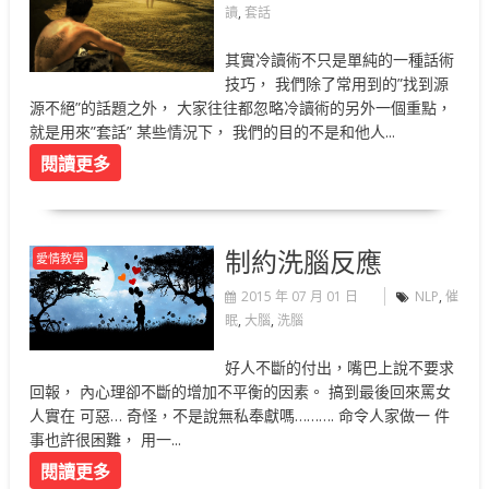
讀
,
套話
其實冷讀術不只是單純的一種話術
技巧， 我們除了常用到的”找到源
源不絕”的話題之外， 大家往往都忽略冷讀術的另外一個重點，
就是用來”套話” 某些情況下， 我們的目的不是和他人...
閱讀更多
制約洗腦反應
愛情教學
2015 年 07 月 01 日
NLP
,
催
眠
,
大腦
,
洗腦
好人不斷的付出，嘴巴上說不要求
回報， 內心理卻不斷的增加不平衡的因素。 搞到最後回來罵女
人實在 可惡… 奇怪，不是說無私奉獻嗎………. 命令人家做一 件
事也許很困難， 用一...
閱讀更多