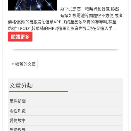
APPLE是買一種時尚和質感,縱然
有諸如換電池等問題很不方便,或者
價格偏高(的確很貴!),但是APPLE的產品依然賣的嚇嚇叫,甚至一
路從”I POD”(較單純的MP3)進軍到影音世界,現在又進入手...
閱讀更多
文
較舊的文章
章
導
覽
文章分類
兩性新聞
兩性知識
愛情故事
愛情教學