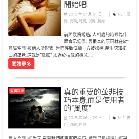
開始吧!
2015 年 07 月 01 日
NLP
,
感
覺
,
洗腦
,
聽覺
,
視覺
,
觸覺
前面幾篇說過, 人相處的時候為什
麼會示低價, 最根本的原因就在於”
意識空間”被他人所影響, 進而導致低價一方被操控,產生認知扭
曲的錯覺,這就是”洗腦” 太過於抽像的概念, ...
閱讀更多
真的重要的並非技
愛情教學
巧本身,而是使用者
的”風度”
2015 年 06 月 29 日
NLP
,
技
巧
,
改變
,
自信
有人會問, 搞半天,究竟我們能否駕馭技巧, 還是只是被這些框架