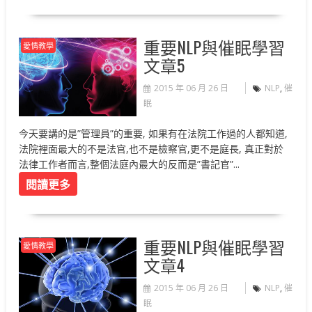
重要NLP與催眠學習
愛情教學
文章5
2015 年 06 月 26 日
NLP
,
催
眠
今天要講的是”管理員”的重要, 如果有在法院工作過的人都知道,
法院裡面最大的不是法官,也不是檢察官,更不是庭長, 真正對於
法律工作者而言,整個法庭內最大的反而是”書記官”...
閱讀更多
重要NLP與催眠學習
愛情教學
文章4
2015 年 06 月 26 日
NLP
,
催
眠