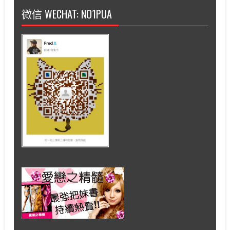
微信 WECHAT: NO1PUA