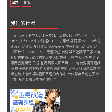
追求
關係
我們的經歷
日前已三度受中天CTI 三立SET 華視CTS 民視FTV 非凡
UBN 八大GTV 東森財經ETtoday 等新聞 奇摩YAHOO新聞
新浪SINA新聞 今日新聞NOWnews 中央社即時新聞CNA
中國時報CHINA TIMES專題採訪 台灣與香港蘋果日報 Kijiji
等採訪拍攝和電台訪問與網路採訪等 出席中天大學生了沒
節目戀愛顧問 民視 爸媽冏很大節目等 PTT電台愛情專題講
座 擔任晶彩聯誼與春天會館戀愛顧問 與參與各團體單位演
講也和其他新聞媒體節目邀約合作中 合作夥伴目前也不斷
增加 今後將會與更多產業結合