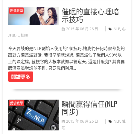
催眠的直接心理暗
愛情教學
示技巧
2015 年 06 月 26 日
NLP
,
心
理暗示
,
慛眠
今天要談的是NLP創始人使用的1個技巧,讓我們任何時候都能夠
跟對方潛意識對話, 我很早前就說過, 潛意識佔了我們人90%以
上的決定權, 藐視它的人根本就如以管窺天, 還追什麼鬼? 其實要
跟潛意識對話並不難, 只要我們利用...
閱讀更多
瞬間贏得信任(NLP
愛情教學
同步)
2015 年 06 月 26 日
NLP
,
催
眠