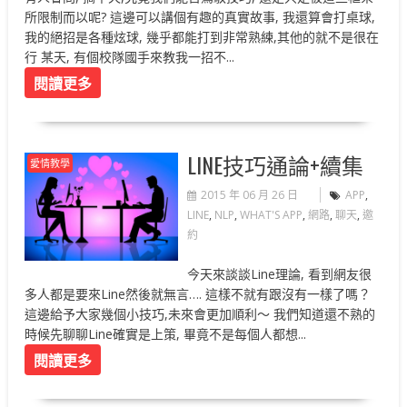
所限制而以呢? 這邊可以講個有趣的真實故事, 我還算會打桌球,
我的絕招是各種炫球, 幾乎都能打到非常熟練,其他的就不是很在
行 某天, 有個校隊國手來教我一招不...
閱讀更多
LINE技巧通論+續集
愛情教學
2015 年 06 月 26 日
APP
,
LINE
,
NLP
,
WHAT'S APP
,
網路
,
聊天
,
邀
約
今天來談談Line理論, 看到網友很
多人都是要來Line然後就無言…. 這樣不就有跟沒有一樣了嗎？
這邊給予大家幾個小技巧,未來會更加順利～ 我們知道還不熟的
時候先聊聊Line確實是上策, 畢竟不是每個人都想...
閱讀更多