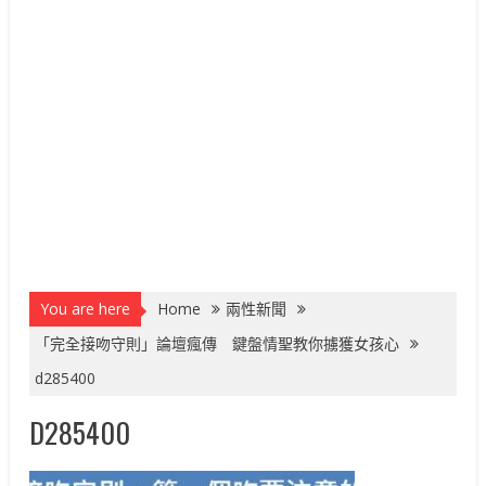
You are here
Home
兩性新聞
「完全接吻守則」論壇瘋傳 鍵盤情聖教你擄獲女孩心
d285400
D285400