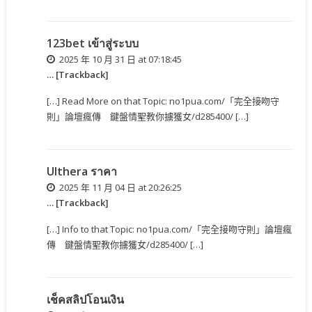
123bet เข้าสู่ระบบ
2025 年 10 月 31 日 at 07:18:45
… [Trackback]
[…] Read More on that Topic: no1pua.com/「完全接吻守
則」論壇瘋傳 鍵盤情聖教你擄獲女/d285400/ […]
Ulthera ราคา
2025 年 11 月 04 日 at 20:26:25
… [Trackback]
[…] Info to that Topic: no1pua.com/「完全接吻守則」論壇瘋
傳 鍵盤情聖教你擄獲女/d285400/ […]
เช็คสลิปโอนเงิน