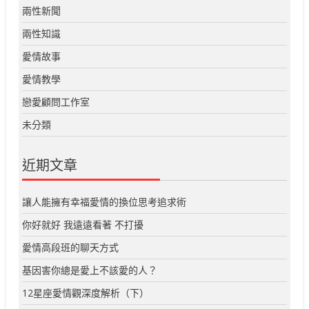
兩性新聞
兩性知識
愛情故事
愛情教學
戀愛顧問工作室
未分類
近期文章
讓人能擁有幸福愛情的換位思考追求術
你好就好 我遠遠看著 不打擾
愛情高段班的聊天方式
基因害你總是愛上不該愛的人？
12星座愛情觀深度解析（下）