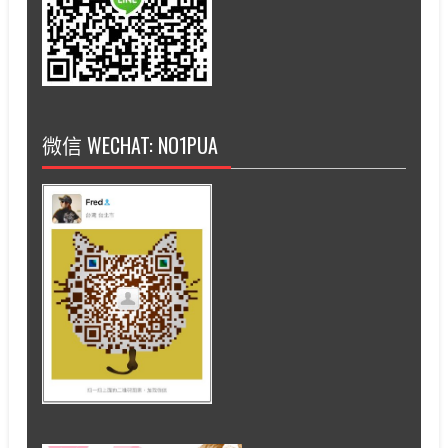
微信 WECHAT: NO1PUA