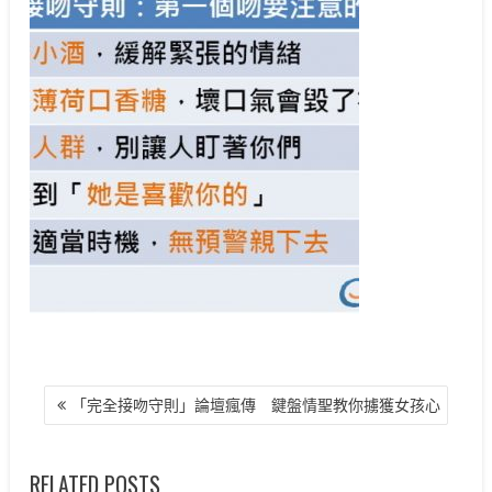
文
「完全接吻守則」論壇瘋傳 鍵盤情聖教你擄獲女孩心
章
導
覽
RELATED POSTS