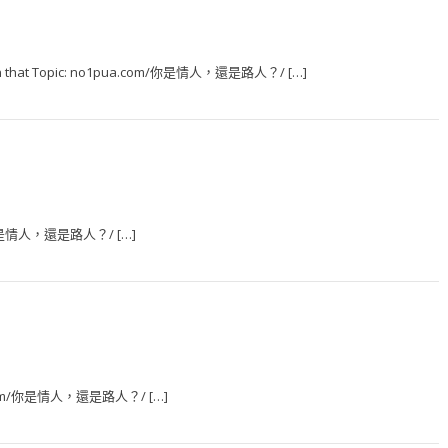
Info on that Topic: no1pua.com/你是情人，還是路人？/ […]
com/你是情人，還是路人？/ […]
pua.com/你是情人，還是路人？/ […]