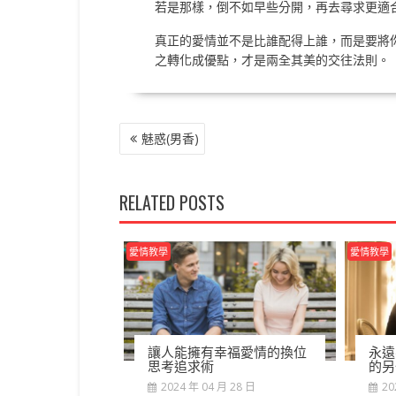
若是那樣，倒不如早些分開，再去尋求更適
真正的愛情並不是比誰配得上誰，而是要將
之轉化成優點，才是兩全其美的交往法則。
文
魅惑(男香)
章
導
覽
RELATED POSTS
愛情教學
愛情教學
讓人能擁有幸福愛情的換位
永遠
思考追求術
的另
2024 年 04 月 28 日
20