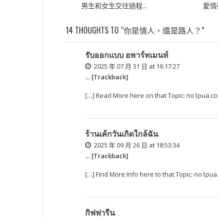
男生和女生交往過程...
愛情
14 THOUGHTS TO “你是情人，還是路人？”
รับออกแบบ อพาร์ทเมนท์
2025 年 07 月 31 日 at 16:17:27
… [Trackback]
[…] Read More here on that Topic: no
ร้านเค้กวันเกิดใกล้ฉัน
2025 年 09 月 26 日 at 18:53:34
… [Trackback]
[…] Find More Info here to that Topic:
กิฟฟารีน