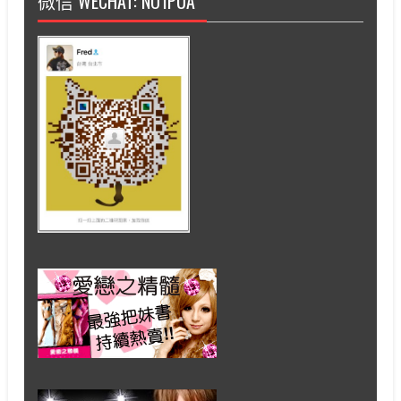
微信 WECHAT: NO1PUA