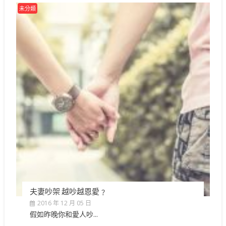
未分類
夫妻吵架 越吵越恩愛﹖
2016 年 12 月 05 日
假如昨晚你和愛人吵...