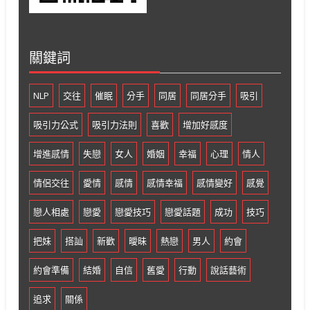
關鍵詞
NLP
交往
催眠
分手
同居
同居分手
吸引
吸引力公式
吸引力法則
喜歡
增加好感度
增進感情
失戀
女人
婚姻
幸福
心理
情人
情侶交往
愛情
感情
感情幸福
感情變好
感覺
戀人相處
戀愛
戀愛技巧
戀愛話題
成功
技巧
把妹
搭訕
新歡
曖昧
熱戀
男人
約會
約會準備
結婚
自信
舊愛
行動
說話藝術
追求
關係