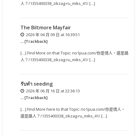
人？/1355400338_zikzag-ru_miks_41/ […]
The Biltmore Mayfair
2026 年 04 月 09 日 at 16:39:51
… [Trackback]
[…] Find More on that Topic: no1pua.com/你是情人，還是路
人？/1355400338_zikzag-ru_miks_41/ […]
รับทำ seeding
2026 年 06 月 16 日 at 22:36:13
… [Trackback]
[…] Find More here to that Topic: no1pua.com/你是情人，
還是路人？/1355400338_zikzag-ru_miks_41/ […]