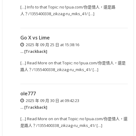
[…] Info to that Topic: no1pua.com/你是情人，還是路
人？/1355400338_zikzag-ru_miks_41/ […]
Go X vs Lime
2025 年 09 月 25 日 at 15:38:16
… [Trackback]
[…] Read More on that Topic: no1pua.com/你是情人，還是
路人？/1355400338_zikzag-ru_miks_41/ […]
ole777
2025 年 09 月 30 日 at 09:42:23
… [Trackback]
[…] Read More on on that Topic: no1pua.com/你是情人，還
是路人？/1355400338_zikzag-ru_miks_41/ […]