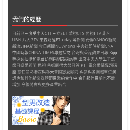
我們的經歷
日前已三度受中天CTI 三立SET 華視CTS 民視FTV 非凡
UBN 八大GTV 東森財經ETtoday 等新聞 奇摩YAHOO新聞
新浪SINA新聞 今日新聞NOWnews 中央社即時新聞CNA
中國時報CHINA TIMES專題採訪 台灣與香港蘋果日報 Kijiji
等採訪拍攝和電台訪問與網路採訪等 出席中天大學生了沒
節目戀愛顧問 民視 爸媽冏很大節目等 PTT電台愛情專題講
座 擔任晶彩聯誼與春天會館戀愛顧問 與參與各團體單位演
講也和其他新聞媒體節目邀約合作中 合作夥伴目前也不斷
增加 今後將會與更多產業結合