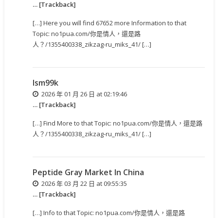
… [Trackback]
[…] Here you will find 67652 more Information to that
Topic: no1pua.com/你是情人，還是路
人？/1355400338_zikzag-ru_miks_41/ […]
lsm99k
2026 年 01 月 26 日 at 02:19:46
… [Trackback]
[…] Find More to that Topic: no1pua.com/你是情人，還是路
人？/1355400338_zikzag-ru_miks_41/ […]
Peptide Gray Market In China
2026 年 03 月 22 日 at 09:55:35
… [Trackback]
[…] Info to that Topic: no1pua.com/你是情人，還是路