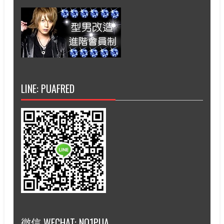
LINE: PUAFRED
微信 WECHAT: NO1PUA