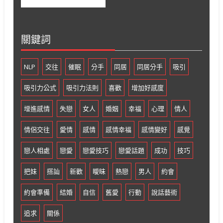
關鍵詞
NLP
交往
催眠
分手
同居
同居分手
吸引
吸引力公式
吸引力法則
喜歡
增加好感度
增進感情
失戀
女人
婚姻
幸福
心理
情人
情侶交往
愛情
感情
感情幸福
感情變好
感覺
戀人相處
戀愛
戀愛技巧
戀愛話題
成功
技巧
把妹
搭訕
新歡
曖昧
熱戀
男人
約會
約會準備
結婚
自信
舊愛
行動
說話藝術
追求
關係