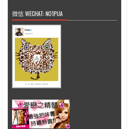
微信 WECHAT: NO1PUA