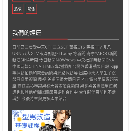
追求
關係
我們的經歷
日前已三度受中天CTI 三立SET 華視CTS 民視FTV 非凡
UBN 八大GTV 東森財經ETtoday 等新聞 奇摩YAHOO新聞
新浪SINA新聞 今日新聞NOWnews 中央社即時新聞CNA
中國時報CHINA TIMES專題採訪 台灣與香港蘋果日報 Kijiji
等採訪拍攝和電台訪問與網路採訪等 出席中天大學生了沒
節目戀愛顧問 民視 爸媽冏很大節目等 PTT電台愛情專題講
座 擔任晶彩聯誼與春天會館戀愛顧問 與參與各團體單位演
講也和其他新聞媒體節目邀約合作中 合作夥伴目前也不斷
增加 今後將會與更多產業結合