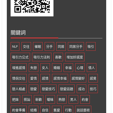
關鍵詞
NLP
交往
催眠
分手
同居
同居分手
吸引
吸引力公式
吸引力法則
喜歡
增加好感度
增進感情
失戀
女人
婚姻
幸福
心理
情人
情侶交往
愛情
感情
感情幸福
感情變好
感覺
戀人相處
戀愛
戀愛技巧
戀愛話題
成功
技巧
把妹
搭訕
新歡
曖昧
熱戀
男人
約會
約會準備
結婚
自信
舊愛
行動
說話藝術