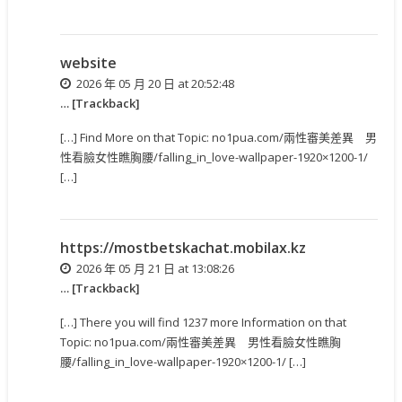
website
2026 年 05 月 20 日 at 20:52:48
… [Trackback]
[…] Find More on that Topic: no1pua.com/兩性審美差異 男
性看臉女性瞧胸腰/falling_in_love-wallpaper-1920×1200-1/
[…]
https://mostbetskachat.mobilax.kz
2026 年 05 月 21 日 at 13:08:26
… [Trackback]
[…] There you will find 1237 more Information on that
Topic: no1pua.com/兩性審美差異 男性看臉女性瞧胸
腰/falling_in_love-wallpaper-1920×1200-1/ […]