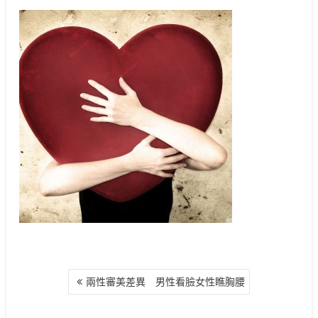
文
兩性審美差異 男性看臉女性瞧胸腰
章
導