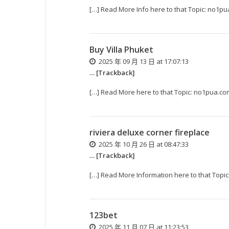
[…] Read More Info here to that Topic: no
Buy Villa Phuket
2025 年 09 月 13 日 at 17:07:13
… [Trackback]
[…] Read More here to that Topic: no1pua
riviera deluxe corner fireplace
2025 年 10 月 26 日 at 08:47:33
… [Trackback]
[…] Read More Information here to that To
123bet
2025 年 11 月 07 日 at 11:23:53