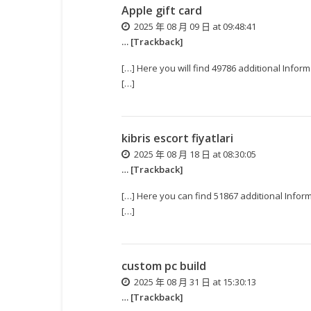
Apple gift card
2025 年 08 月 09 日 at 09:48:41
… [Trackback]
[…] Here you will find 49786 additional In
[…]
kibris escort fiyatlari
2025 年 08 月 18 日 at 08:30:05
… [Trackback]
[…] Here you can find 51867 additional Inf
[…]
custom pc build
2025 年 08 月 31 日 at 15:30:13
… [Trackback]