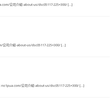
1pua.com/公司介紹-about-us/dsc05117-225×300/ […]
.com/公司介紹-about-us/dsc05117-225×300/ […]
pic: no1pua.com/公司介紹-about-us/dsc05117-225×300/ […]