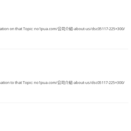
formation on that Topic: no1pua.com/公司介紹-about-us/dsc05117-225×300/
ormation to that Topic: no1pua.com/公司介紹-about-us/dsc05117-225×300/