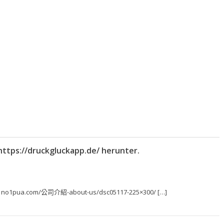
https://druckgluckapp.de/ herunter.
pic: no1pua.com/公司介紹-about-us/dsc05117-225×300/ […]