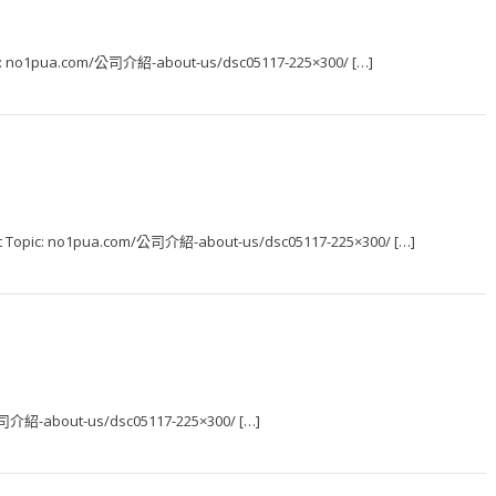
pic: no1pua.com/公司介紹-about-us/dsc05117-225×300/ […]
 that Topic: no1pua.com/公司介紹-about-us/dsc05117-225×300/ […]
公司介紹-about-us/dsc05117-225×300/ […]