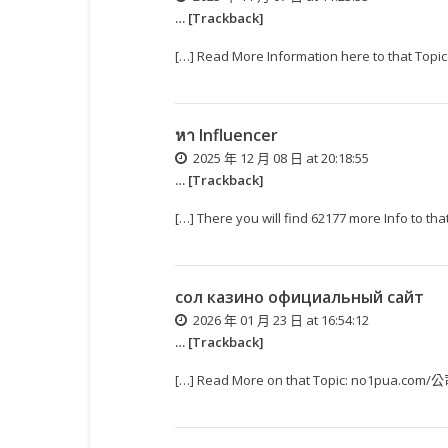
… [Trackback]
[…] Read More Information here to that To
หา Influencer
2025 年 12 月 08 日 at 20:18:55
… [Trackback]
[…] There you will find 62177 more Info to
сол казино официальный сайт
2026 年 01 月 23 日 at 16:54:12
… [Trackback]
[…] Read More on that Topic: no1pua.com/