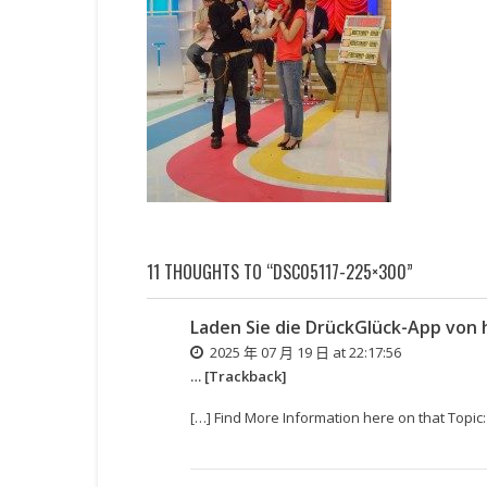
11 THOUGHTS TO “DSC05117-225×300”
Laden Sie die DrückGlück-App von 
2025 年 07 月 19 日 at 22:17:56
… [Trackback]
[…] Find More Information here on that To