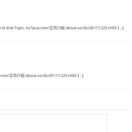
ion to that Topic: no1pua.com/公司介紹-about-us/dsc05117-225×300/ […]
1pua.com/公司介紹-about-us/dsc05117-225×300/ […]