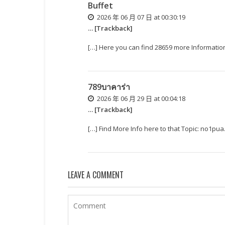
Buffet
2026 年 06 月 07 日 at 00:30:19
… [Trackback]
[…] Here you can find 28659 more Informat
789บาคาร่า
2026 年 06 月 29 日 at 00:04:18
… [Trackback]
[…] Find More Info here to that Topic: no
LEAVE A COMMENT