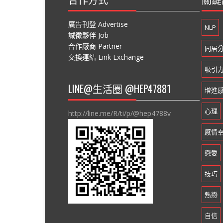
廣告刊登 Advertise
NLP
誠徵夥伴 Job
合作廠商 Partner
同居
交換連結 Link Exchange
吸引
LINE@生活圈 @HEP47881
增進
心理
http://line.me/R/ti/p/@hep4788v
感情
戀愛
技巧
熱戀
自信