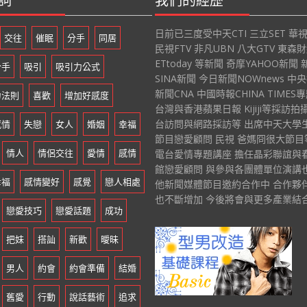
日前已三度受中天CTI 三立SET 華視
交往
催眠
分手
同居
民視FTV 非凡UBN 八大GTV 東森
ETtoday 等新聞 奇摩YAHOO新聞 
分手
吸引
吸引力公式
SINA新聞 今日新聞NOWnews 中
新聞CNA 中國時報CHINA TIMES
力法則
喜歡
增加好感度
台灣與香港蘋果日報 Kijiji等採訪拍
台訪問與網路採訪等 出席中天大學
感情
失戀
女人
婚姻
幸福
節目戀愛顧問 民視 爸媽冏很大節目等
情人
情侶交往
愛情
感情
電台愛情專題講座 擔任晶彩聯誼與
館戀愛顧問 與參與各團體單位演講
幸福
感情變好
感覺
戀人相處
他新聞媒體節目邀約合作中 合作夥
也不斷增加 今後將會與更多產業結
戀愛技巧
戀愛話題
成功
把妹
搭訕
新歡
曖昧
男人
約會
約會準備
結婚
舊愛
行動
說話藝術
追求