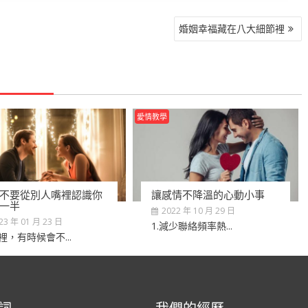
婚姻幸福藏在八大細節裡
愛情教學
不要從別人嘴裡認識你
讓感情不降溫的心動小事
一半
2022 年 10 月 29 日
23 年 01 月 23 日
1.減少聯絡頻率熱...
裡，有時候會不...
詞
我們的經歷