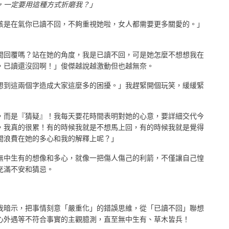
，一定要用這種方式折磨我？」
該是在氣你已讀不回，不夠重視她啦，女人都需要更多關愛的。」
間回覆嗎？站在她的角度，我是已讀不回，可是她怎麼不想想我在
，已讀還沒回啊！」俊傑越說越激動但也越無奈。
想到這兩個字造成大家這麼多的困擾。」我趕緊開個玩笑，緩緩緊
，而是『猜疑』！我每天要花時間表明對她的心意，要詳細交代今
，我真的很累！有的時候我就是不想馬上回，有的時候我就是覺得
間浪費在她的多心和我的解釋上呢？」
無中生有的想像和多心，就像一把傷人傷己的利箭，不僅讓自己惶
充滿不安和猜忌。
我暗示，把事情刻意「嚴重化」的錯誤思維，從
「已讀不回」聯想
心外遇等不符合事實的主觀臆測，直至無中生有、草木皆兵！