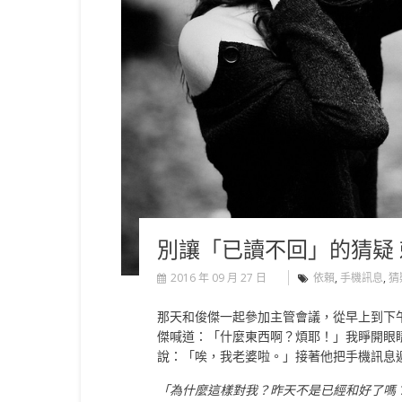
別讓「已讀不回」的猜疑
2016 年 09 月 27 日
依賴
,
手機訊息
,
猜
那天和俊傑一起參加主管會議，從早上到下
傑喊道：「什麼東西啊？煩耶！」我睜開眼
說：「唉，我老婆啦。」接著他把手機訊息
「為什麼這樣對我？昨天不是已經和好了嗎