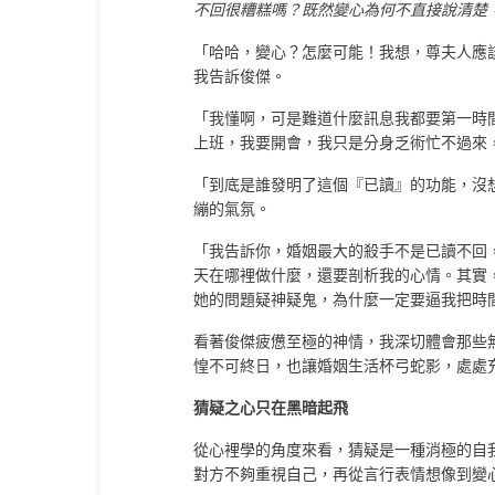
不回很糟糕嗎？既然變心為何不直接說清楚
「哈哈，變心？怎麼可能！我想，尊夫人應
我告訴俊傑。
「我懂啊，可是難道什麼訊息我都要第一時
上班，我要開會，我只是分身乏術忙不過來
「到底是誰發明了這個『已讀』的功能，沒
繃的氣氛。
「我告訴你，婚姻最大的殺手不是已讀不回
天在哪裡做什麼，還要剖析我的心情。其實
她的問題疑神疑鬼，為什麼一定要逼我把時
看著俊傑疲憊至極的神情，我深切體會那些
惶不可終日，也讓婚姻生活杯弓蛇影，處處
猜疑之心只在黑暗起飛
從心裡學的角度來看，猜疑是一種消極的自
對方不夠重視自己，再從言行表情想像到變