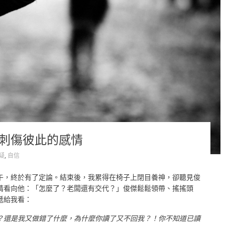
 刺傷彼此的感情
疑
,
自信
午，終於有了定論。結束後，我累得在椅子上閉目養神，卻聽見俊
睛看向他：「怎麼了？老闆還有交代？」俊傑鬆鬆領帶、搖搖頭
遞給我看：
？還是我又做錯了什麼，為什麼你讀了又不回我？！你不知道已讀