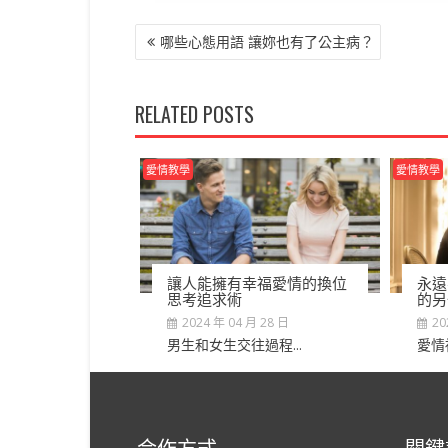
文
哪些心態用語 讓妳也有了公主病？
章
導
覽
RELATED POSTS
愛情教學
愛情教學
讓人能擁有幸福愛情的換位
永遠
思考追求術
的另
2024 年 04 月 28 日
20
男生和女生交往過程...
愛情
合作方式
關鍵