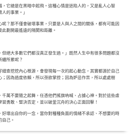
蝠，它總是在黑暗中起飛。這種心情是迷陷人的，又是亂人心智
壞人的事業。」
心呢？那不僅會破壞事業，只要是人與人之間的關係，都有可能因
彼此劃開最遙遠的隔閡和距離。
，但絕大多數它們都沒真正發生過。」既然人生中有很多問題都沒
所纏所累呢？
仔細查挖挖內心根源，會發現每一次的起心動念，其實都源於自己
心；因為過度依賴，所以亟欲掌控；因為妒忌作祟，所以處處樹
，千萬不要隨之起舞，任憑他們搖旗吶喊、占據心神。對於這些虛
學習勇敢、堅決否定，並以破釜沉舟的決心正面回擊！
，好壞出自你的一念，當你對種種負面的情緒不承認、不想要的時
的自己。