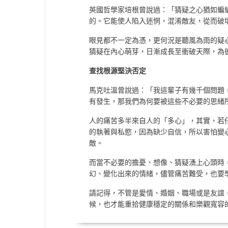
英國哲學家培根曾說過：「猜疑之心猶如蝙
的。它能使人陷入迷惘，混淆敵友，從而破
眼見都不一定為憑，更何況是聽風為雨的疑
猜疑在內心萌芽，日漸成長至衝破天際，為
查找根源堅決否定
馬克吐溫曾說過：「我這輩子有幾千個問題
有發生，那我們為何要被這些不必要的思緒
人的痛苦多半來自人的「多心」，其實，若
的執著與私慾，因為缺少自信，所以害怕變
敵。
而當不必要的擔憂、想像、猜疑湧上心頭時
幻、變化出來的情緒，儘管痛苦難受，也要
請記得，不管是愛情、婚姻、職場或是友誼
候，也才能重拾健康穩定的關係和樂觀寬容