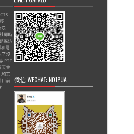
CTS
財經
新浪
央社即時
專題採訪
攝和電
生了沒
 PTT
春天會
也和其
微信 WECHAT: NO1PUA
伴目前
合