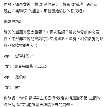
再發，如果女神回類似“剛健完身，好累呀”或者“沒幹嘛，
現在好無聊呀”的訊息，那就開始愉快的聊天吧。
把妹技巧8
聊天的話題真是太重要了。再次強調了解女神愛好的必要
性，不然非常容易無話可說然後尷尬。還有，相信傻狗們都
經歷過這樣的對話：
-你：“在幹啥呀?”
-女：“剛看完電影《xxxx》”
-你：“挺好的”
-女：“嗯”
你能說一句“你覺得男主怎麼樣?我看劇情還蠻不錯”之類的
會死嗎!多提點能讓聊天繼續下去的問題。