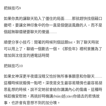
把妹技巧9
如果你真的讓聊天陷入了僵住的局面……那就趕快找個藉口
撤吧，要讓女神印象中的你一直是個健談風趣的人，而不是
個超無聊還硬要聊天的傻逼……
順便分享小技巧：閒著的時候列個話題list，到了聊天時就
可以用上了，聊過一個劃去一個。《那些年》裡柯景騰為了
增加與沈佳宜的通電話時間
把妹技巧10
如果女神深更半夜還沒睡又恰好無所事事願意和你聊天……
這種時候就煽情一點吧。深夜是女生最容易矯情也最容易胡
思亂想的時候，說不定她就會給你講講內心的傷痛，這種時
候趁機安慰她，再挑好時機講(biān)述(zào)你過去的悲情故
事，也許會有意想不到的加分噢。