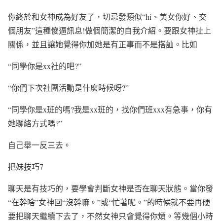
你終於和女神成為好友了，切忌發類似“hi、美女你好、交
個朋友”這種傻逼訊息!做個簡潔的自我介紹。要跟女神扯上
關係，並且讓她覺得你加她是有正事而不是搭訕。比如
“同學你是xx社的吧?”
“你們下次社團活動是什麼時候呀?”
“同學你是x班的嗎?我是xx班的，找你們班xxx有急事，你有
她聯絡方式嗎?”
自己舉一反三去。
把妹技巧7
聊天是有技巧的，要學會判斷女神是否在聊天狀態。當你發
“在幹啥”女神回“沒幹嘛。”或“忙著呢。”的時候就不要再硬
要把聊天繼續下去了，不然女神只會覺得你煩。等幾個小時