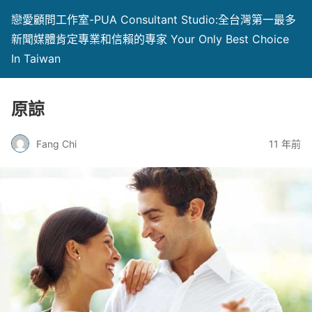
戀愛顧問工作室-PUA Consultant Studio:全台灣第一最多
新聞媒體肯定專業和信賴的專家 Your Only Best Choice
In Taiwan
原諒
Fang Chi
11 年前