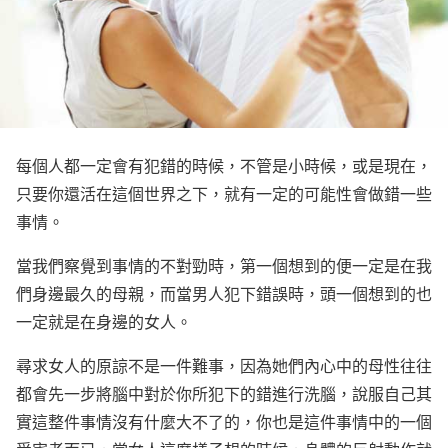
每個人都一定會有犯錯的時候，不管是小時候，或是現在，
只要你還活在這個世界之下，就有一定的可能性會做錯一些
事情。
當我們察覺到事情的不對勁時，第一個想到的便一定是在我
們身邊最久的母親，而當男人犯下錯誤時，頭一個想到的也
一定就是在身邊的女人。
尋求女人的原諒不是一件難事，因為她們內心中的母性往往
都會先一步將腦中對於你所犯下的錯進行洗腦，說服自己其
實這整件事情沒有什麼大不了的，你也是這件事情中的一個