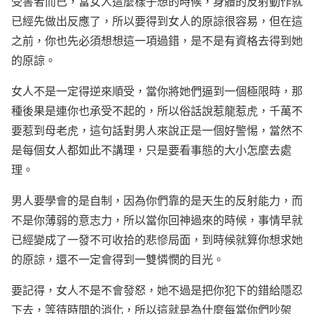
受害者而已，當女人這麼樣子想的時候，身體的反射動作就
已經先做出反應了，所以要得到女人的原諒很容易，但在這
之前，你也先必須想想這一項過錯，是不是有資格去得到她
的原諒。
女人不是一定得逆來順受，當你將她們逼到一個極限時，那
種後果是連你也承受不起的，所以俗話說惹龍惹虎，千萬不
要惹到母老虎，這句話對男人來說正是一個好警惕，當然不
是每個女人都如此不講理，只是要看事態的大小怎麼去處
理。
男人要學會的是自制，因為你們靠的是天生的反射能力，而
不是你薄弱的意志力，所以當你回神過來的時候，事情早就
已經變成了一發不可收拾的悲慘局面，到時候就算你想求她
的原諒，還不一定會得到一雙憐憫的目光。
要記得，女人不是不會發怒，她不過是把你犯下的錯給隱忍
下去，等待時間的消化，所以這就是為什麼每當你們吵架