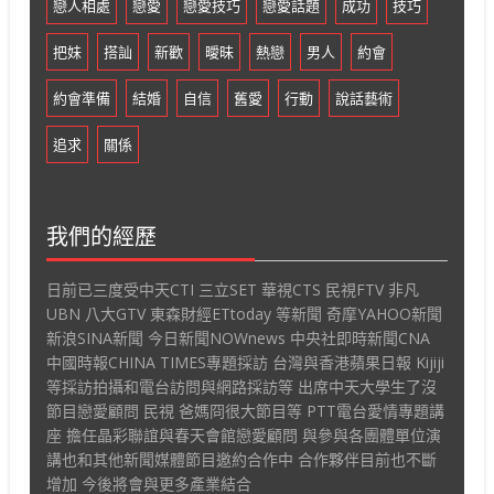
戀人相處
戀愛
戀愛技巧
戀愛話題
成功
技巧
把妹
搭訕
新歡
曖昧
熱戀
男人
約會
約會準備
結婚
自信
舊愛
行動
說話藝術
追求
關係
我們的經歷
日前已三度受中天CTI 三立SET 華視CTS 民視FTV 非凡
UBN 八大GTV 東森財經ETtoday 等新聞 奇摩YAHOO新聞
新浪SINA新聞 今日新聞NOWnews 中央社即時新聞CNA
中國時報CHINA TIMES專題採訪 台灣與香港蘋果日報 Kijiji
等採訪拍攝和電台訪問與網路採訪等 出席中天大學生了沒
節目戀愛顧問 民視 爸媽冏很大節目等 PTT電台愛情專題講
座 擔任晶彩聯誼與春天會館戀愛顧問 與參與各團體單位演
講也和其他新聞媒體節目邀約合作中 合作夥伴目前也不斷
增加 今後將會與更多產業結合