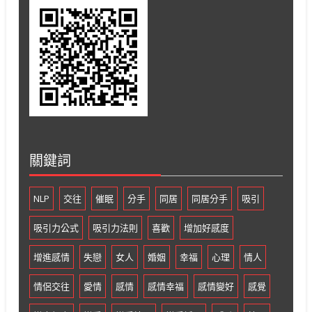
關鍵詞
NLP
交往
催眠
分手
同居
同居分手
吸引
吸引力公式
吸引力法則
喜歡
增加好感度
增進感情
失戀
女人
婚姻
幸福
心理
情人
情侶交往
愛情
感情
感情幸福
感情變好
感覺