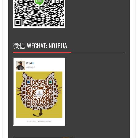
微信 WECHAT: NO1PUA