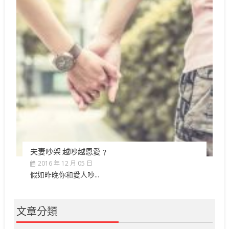
夫妻吵架 越吵越恩愛﹖
2016 年 12 月 05 日
假如昨晚你和愛人吵...
文章分類