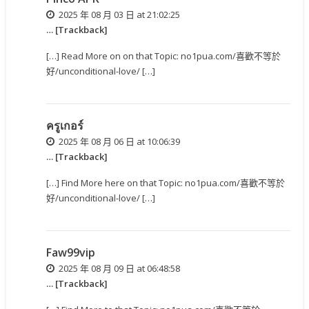
2025 年 08 月 03 日 at 21:02:25
… [Trackback]
[…] Read More on on that Topic: no1pua.com/喜歡不等於
好/unconditional-love/ […]
ครูเกอร์
2025 年 08 月 06 日 at 10:06:39
… [Trackback]
[…] Find More here on that Topic: no1pua.com/喜歡不等於
好/unconditional-love/ […]
Faw99vip
2025 年 08 月 09 日 at 06:48:58
… [Trackback]