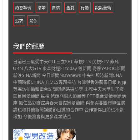
約會準備
結婚
自信
舊愛
行動
說話藝術
追求
關係
我們的經歷
日前已三度受中天CTI 三立SET 華視CTS 民視FTV 非凡
UBN 八大GTV 東森財經ETtoday 等新聞 奇摩YAHOO新聞
新浪SINA新聞 今日新聞NOWnews 中央社即時新聞CNA
中國時報CHINA TIMES專題採訪 台灣與香港蘋果日報 Kijiji
等採訪拍攝和電台訪問與網路採訪等 出席中天大學生了沒
節目戀愛顧問 民視 爸媽冏很大節目等 PTT電台愛情專題講
座 擔任晶彩聯誼與春天會館戀愛顧問 與參與各團體單位演
講也和其他新聞媒體節目邀約合作中 合作夥伴目前也不斷
增加 今後將會與更多產業結合