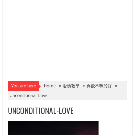
You are here
Home
愛情教學
喜歡不等於好
Unconditional-Love
UNCONDITIONAL-LOVE