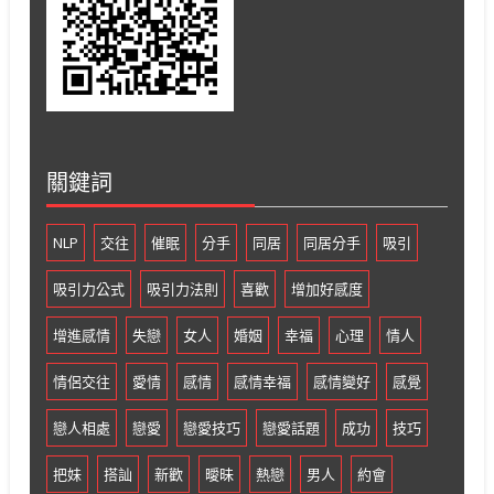
關鍵詞
NLP
交往
催眠
分手
同居
同居分手
吸引
吸引力公式
吸引力法則
喜歡
增加好感度
增進感情
失戀
女人
婚姻
幸福
心理
情人
情侶交往
愛情
感情
感情幸福
感情變好
感覺
戀人相處
戀愛
戀愛技巧
戀愛話題
成功
技巧
把妹
搭訕
新歡
曖昧
熱戀
男人
約會