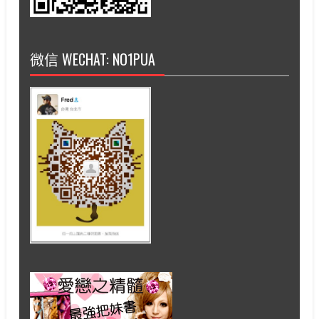
微信 WECHAT: NO1PUA