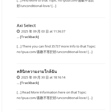
[…] Find More to that Topic: no1pua.com/喜歡不等於
好/unconditional-love/ […]
Axi Select
2025 年 09 月 03 日 at 11:36:37
… [Trackback]
[…] There you can find 35737 more Info to that Topic:
no1pua.com/喜歡不等於好/unconditional-love/ […]
คลินิกความงามใกล้ฉัน
2025 年 09 月 30 日 at 18:16:14
… [Trackback]
[…] Read More Information here on that Topic:
no1pua.com/喜歡不等於好/unconditional-love/ […]