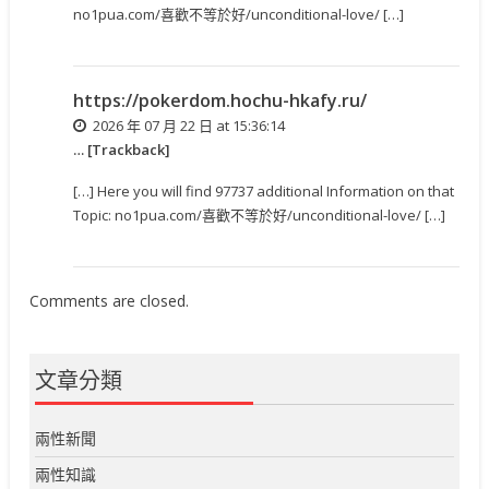
no1pua.com/喜歡不等於好/unconditional-love/ […]
https://pokerdom.hochu-hkafy.ru/
2026 年 07 月 22 日 at 15:36:14
… [Trackback]
[…] Here you will find 97737 additional Information on that
Topic: no1pua.com/喜歡不等於好/unconditional-love/ […]
Comments are closed.
文章分類
兩性新聞
兩性知識