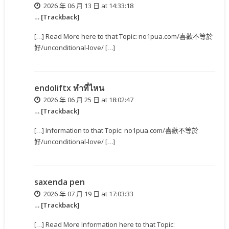
2026 年 06 月 13 日 at 14:33:18
… [Trackback]
[…] Read More here to that Topic: no1pua.com/喜歡不等於
好/unconditional-love/ […]
endoliftx ทำที่ไหน
2026 年 06 月 25 日 at 18:02:47
… [Trackback]
[…] Information to that Topic: no1pua.com/喜歡不等於
好/unconditional-love/ […]
saxenda pen
2026 年 07 月 19 日 at 17:03:33
… [Trackback]
[…] Read More Information here to that Topic: