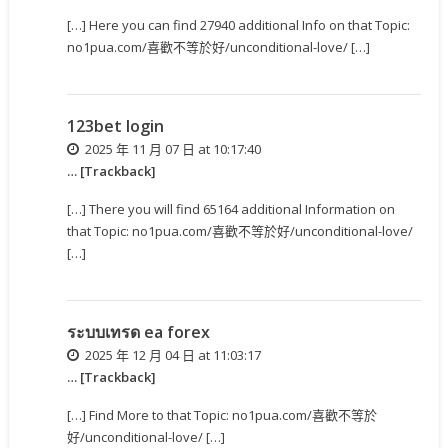
[…] Here you can find 27940 additional Info on that Topic:
no1pua.com/喜歡不等於好/unconditional-love/ […]
123bet login
2025 年 11 月 07 日 at 10:17:40
… [Trackback]
[…] There you will find 65164 additional Information on
that Topic: no1pua.com/喜歡不等於好/unconditional-love/
[…]
ระบบเทรด ea forex
2025 年 12 月 04 日 at 11:03:17
… [Trackback]
[…] Find More to that Topic: no1pua.com/喜歡不等於
好/unconditional-love/ […]