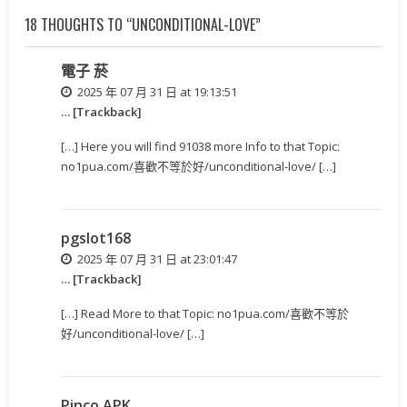
18 THOUGHTS TO “UNCONDITIONAL-LOVE”
電子 菸
2025 年 07 月 31 日 at 19:13:51
… [Trackback]
[…] Here you will find 91038 more Info to that Topic:
no1pua.com/喜歡不等於好/unconditional-love/ […]
pgslot168
2025 年 07 月 31 日 at 23:01:47
… [Trackback]
[…] Read More to that Topic: no1pua.com/喜歡不等於
好/unconditional-love/ […]
Pinco APK