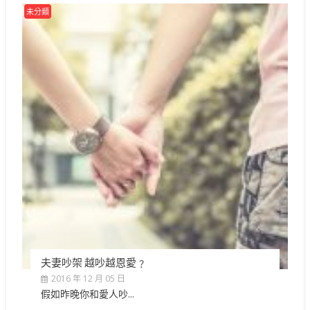
未分類
夫妻吵架 越吵越恩愛﹖
2016 年 12 月 05 日
假如昨晚你和愛人吵...