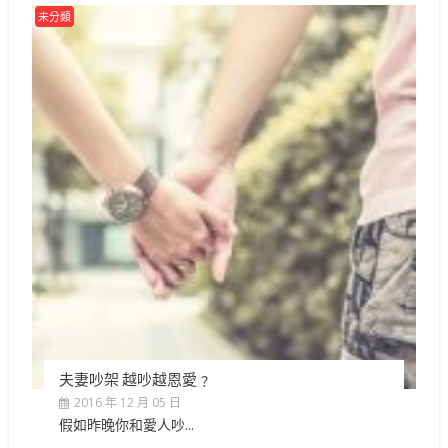
未分類
夫妻吵架 越吵越恩愛﹖
2016 年 12 月 05 日
假如昨晚你和愛人吵...