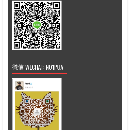
微信 WECHAT: NO1PUA