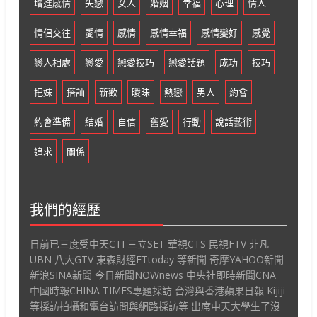
增進感情
失戀
女人
婚姻
幸福
心理
情人
情侶交往
愛情
感情
感情幸福
感情變好
感覺
戀人相處
戀愛
戀愛技巧
戀愛話題
成功
技巧
把妹
搭訕
新歡
曖昧
熱戀
男人
約會
約會準備
結婚
自信
舊愛
行動
說話藝術
追求
關係
我們的經歷
日前已三度受中天CTI 三立SET 華視CTS 民視FTV 非凡
UBN 八大GTV 東森財經ETtoday 等新聞 奇摩YAHOO新聞
新浪SINA新聞 今日新聞NOWnews 中央社即時新聞CNA
中國時報CHINA TIMES專題採訪 台灣與香港蘋果日報 Kijiji
等採訪拍攝和電台訪問與網路採訪等 出席中天大學生了沒