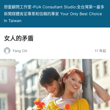
戀愛顧問工作室-PUA Consultant Studio:全台灣第一最多
新聞媒體肯定專業和信賴的專家 Your Only Best Choice
In Taiwan
女人的矛盾
Fang Chi
11 年前