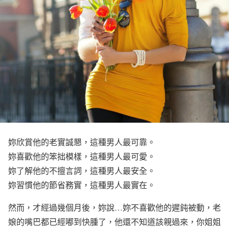
妳欣賞他的老實誠懇，這種男人最可靠。
妳喜歡他的笨拙模樣，這種男人最可愛。
妳了解他的不擅言詞，這種男人最安全。
妳習慣他的節省務實，這種男人最實在。
然而，才經過幾個月後，妳說…妳不喜歡他的遲鈍被動，老
娘的嘴巴都已經嘟到快腫了，他還不知道該親過來，你姐姐