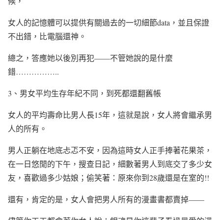
候，
女人的記憶體可以提供有關過去的一切細節data，並且保證
不出錯，比電腦還神。
總之，答應她以後別再犯——不管她說的是什麼
錯……………..
3、男女平均生存年紀不同，到死都還翻舊帳
女人的平均壽命比男人長15年，這就是說，女人將會繼承男
人的所有。
男人正躺在地底忐忑不安，因為這時女人正手捧著花果茶，
在一日悠閒的下午，搜查日記，細數著男人到底交了多少女
友，喜歡過多少姑娘；偷笑著：原來你到28歲還是在室的!!
還有，肯定的是，女人會把男人所有的漫畫書都賣掉——