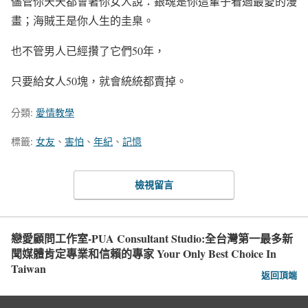
儘管你天天都會著你女人說：銀魂是你這輩子看過最愛的漫
畫；海賊王是你人生的圭臬。
也不管男人已經攢了它們50年，
只要給女人50塊，就會統統都賣掉。
分類:
愛情教學
標籤:
女友
、
害怕
、
年紀
、
記憶
檢視留言
戀愛顧問工作室-PUA Consultant Studio:全台灣第一最多新
聞媒體肯定專業和信賴的專家 Your Only Best Choice In
Taiwan
返回頂端