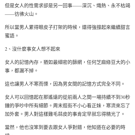
但是女人的性需求卻是另一回事——深沉、熾熱、永不枯竭
——彷彿火山。
所以當男人累得眼皮子打架的時候，還得強撐起來繼續甜言
蜜語。
2、沒什麼事女人想不起來
女人的記憶內存，猶如最細密的篩網，任何芝麻綠豆大的小
事，都漏不掉。
這也讓男人不寒而慄，因為男女間的記憶方式完全不同。
女人可以回憶起在那遙遠的從前兩人之間一場持續不到30秒
鐘的爭吵中所有細節。周末逛街不小心看正妹，寒流來忘了
加外套。男人對這樣雞毛蒜皮的事肯定早就忘得精光了。
當然，他也沒笨到要去跟女人爭對錯，他知道在必要的時