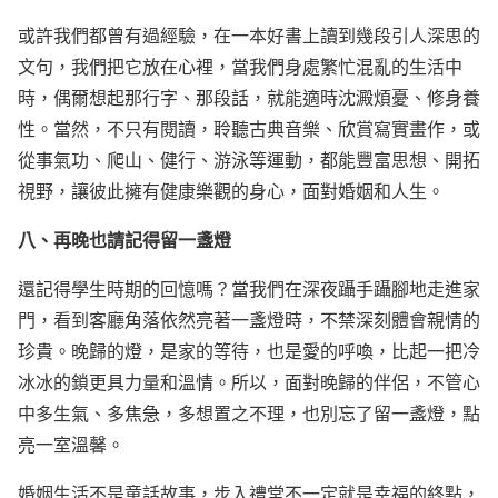
或許我們都曾有過經驗，在一本好書上讀到幾段引人深思的
文句，我們把它放在心裡，當我們身處繁忙混亂的生活中
時，偶爾想起那行字、那段話，就能適時沈澱煩憂、修身養
性。當然，不只有閱讀，聆聽古典音樂、欣賞寫實畫作，或
從事氣功、爬山、健行、游泳等運動，都能豐富思想、開拓
視野，讓彼此擁有健康樂觀的身心，面對婚姻和人生。
八、再晚也請記得留一盞燈
還記得學生時期的回憶嗎？當我們在深夜躡手躡腳地走進家
門，看到客廳角落依然亮著一盞燈時，不禁深刻體會親情的
珍貴。晚歸的燈，是家的等待，也是愛的呼喚，比起一把冷
冰冰的鎖更具力量和溫情。所以，面對晚歸的伴侶，不管心
中多生氣、多焦急，多想置之不理，也別忘了留一盞燈，點
亮一室溫馨。
婚姻生活不是童話故事，步入禮堂不一定就是幸福的終點，