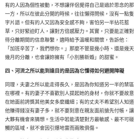
有的人因為個性被動，不想讓伴侶覺得自己是過於思念的那
一方，所以在彼此分開的時候，往往懶得問候，沒有一點隻
字片語。但有的人又因為安全感不夠，害怕另一半拈花惹
草，只好緊迫盯人，讓對方倍感壓力。其實，只要能正確對
待分離期間的信息聯繫，適時給予溫暖和關懷，告訴他：
「加班辛苦了，我們想你。」那麼不管是幾小時、還是幾天
幾月的分離，也會讓妳擁有「小別勝新婚」的甜蜜。
四、河流之所以能到達目的是因為它懂得如何避開障礙
同理，夫妻之所以能走得長久，是因為你知道另一半的禁區
在哪裡。有的妻子不喜歡別人提起她的身材，你就不要故意
在她面前誇獎其他美女多麼纖細；有的丈夫不希望別人知道
他賺得錢沒有妻子多，就不要刻意在親友面前搶先付帳，讓
大夥有機會來猜想。生活中若能清楚對方最敏感、最不可碰
觸的區域，就不會因引爆地雷而兩敗俱傷。