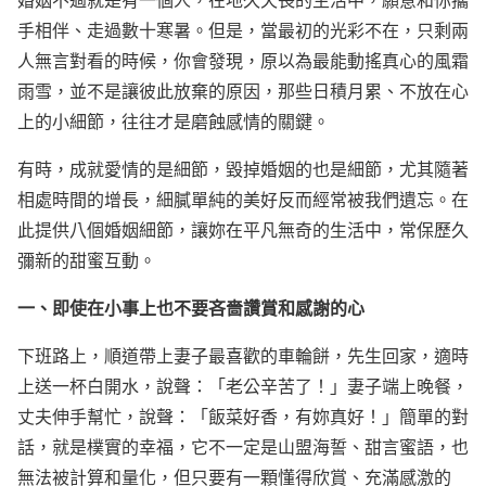
手相伴、走過數十寒暑。但是，當最初的光彩不在，只剩兩
人無言對看的時候，你會發現，原以為最能動搖真心的風霜
雨雪，並不是讓彼此放棄的原因，那些日積月累、不放在心
上的小細節，往往才是磨蝕感情的關鍵。
有時，成就愛情的是細節，毀掉婚姻的也是細節，尤其隨著
相處時間的增長，細膩單純的美好反而經常被我們遺忘。在
此提供八個婚姻細節，讓妳在平凡無奇的生活中，常保歷久
彌新的甜蜜互動。
一、即使在小事上也不要吝嗇讚賞和感謝的心
下班路上，順道帶上妻子最喜歡的車輪餅，先生回家，適時
上送一杯白開水，說聲：「老公辛苦了！」妻子端上晚餐，
丈夫伸手幫忙，說聲：「飯菜好香，有妳真好！」簡單的對
話，就是樸實的幸福，它不一定是山盟海誓、甜言蜜語，也
無法被計算和量化，但只要有一顆懂得欣賞、充滿感激的