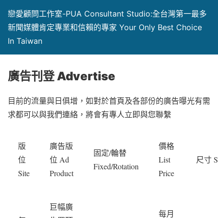
戀愛顧問工作室-PUA Consultant Studio:全台灣第一最多
新聞媒體肯定專業和信賴的專家 Your Only Best Choice
In Taiwan
廣告刊登 Advertise
目前的流量與日俱增，如對於首頁及各部份的廣告曝光有需
求都可以與我們連絡，將會有專人立即與您聯繫
版
廣告版
價格
固定/輪替
位
位 Ad
List
尺寸 S
Fixed/Rotation
Site
Product
Price
巨幅廣
每月