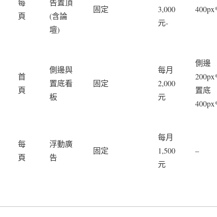
每
告置頂
固定
3,000
400px
頁
(含論
元-
壇)
側邊
側邊與
每月
首
200px
置底看
固定
2,000
頁
置底
板
元
400px
每月
每
浮動廣
固定
1,500
–
頁
告
元