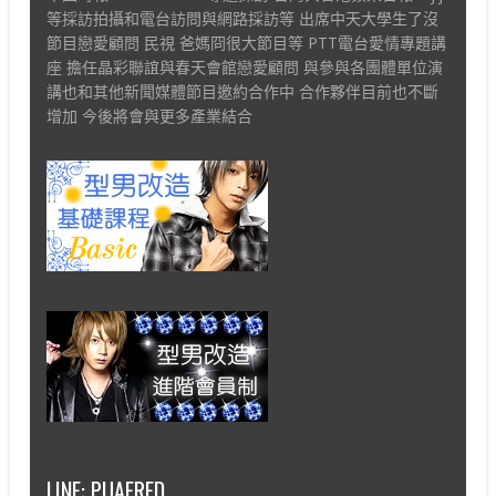
等採訪拍攝和電台訪問與網路採訪等 出席中天大學生了沒
節目戀愛顧問 民視 爸媽冏很大節目等 PTT電台愛情專題講
座 擔任晶彩聯誼與春天會館戀愛顧問 與參與各團體單位演
講也和其他新聞媒體節目邀約合作中 合作夥伴目前也不斷
增加 今後將會與更多產業結合
LINE: PUAFRED