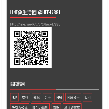
LINE@生活圈 @HEP47881
http://line.me/R/ti/p/@hep4788v
關鍵詞
NLP
交往
催眠
分手
同居
同居分手
吸引
吸引力公式
吸引力法則
喜歡
增加好感度