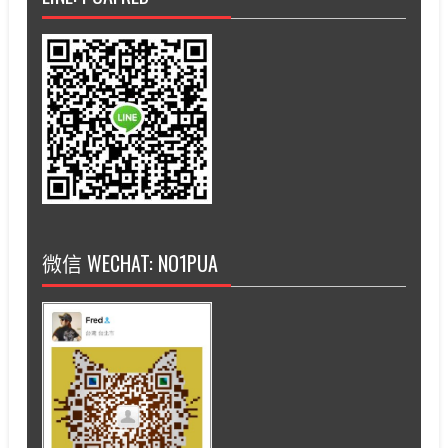
微信 WECHAT: NO1PUA