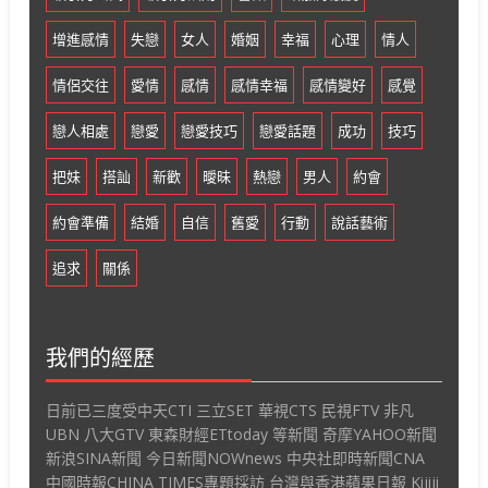
增進感情
失戀
女人
婚姻
幸福
心理
情人
情侶交往
愛情
感情
感情幸福
感情變好
感覺
戀人相處
戀愛
戀愛技巧
戀愛話題
成功
技巧
把妹
搭訕
新歡
曖昧
熱戀
男人
約會
約會準備
結婚
自信
舊愛
行動
說話藝術
追求
關係
我們的經歷
日前已三度受中天CTI 三立SET 華視CTS 民視FTV 非凡
UBN 八大GTV 東森財經ETtoday 等新聞 奇摩YAHOO新聞
新浪SINA新聞 今日新聞NOWnews 中央社即時新聞CNA
中國時報CHINA TIMES專題採訪 台灣與香港蘋果日報 Kijiji