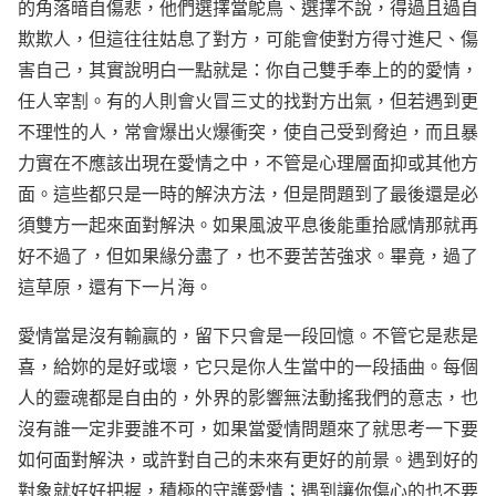
的角落暗自傷悲，他們選擇當鴕鳥、選擇不說，得過且過自
欺欺人，但這往往姑息了對方，可能會使對方得寸進尺、傷
害自己，其實說明白一點就是：你自己雙手奉上的的愛情，
任人宰割。有的人則會火冒三丈的找對方出氣，但若遇到更
不理性的人，常會爆出火爆衝突，使自己受到脅迫，而且暴
力實在不應該出現在愛情之中，不管是心理層面抑或其他方
面。這些都只是一時的解決方法，但是問題到了最後還是必
須雙方一起來面對解決。如果風波平息後能重拾感情那就再
好不過了，但如果緣分盡了，也不要苦苦強求。畢竟，過了
這草原，還有下一片海。
愛情當是沒有輸贏的，留下只會是一段回憶。不管它是悲是
喜，給妳的是好或壞，它只是你人生當中的一段插曲。每個
人的靈魂都是自由的，外界的影響無法動搖我們的意志，也
沒有誰一定非要誰不可，如果當愛情問題來了就思考一下要
如何面對解決，或許對自己的未來有更好的前景。遇到好的
對象就好好把握，積極的守護愛情；遇到讓你傷心的也不要