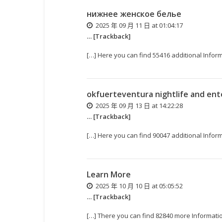
нижнее женское белье
2025 年 09 月 11 日 at 01:04:17
… [Trackback]
[…] Here you can find 55416 additional Inf
okfuerteventura nightlife and en
2025 年 09 月 13 日 at 14:22:28
… [Trackback]
[…] Here you can find 90047 additional Inf
Learn More
2025 年 10 月 10 日 at 05:05:52
… [Trackback]
[…] There you can find 82840 more Informa