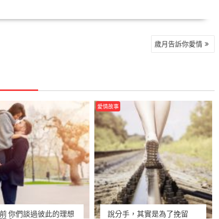
歲月告訴你愛情
愛情故事
前 你們談過彼此的理想
說分手，其實是為了挽留