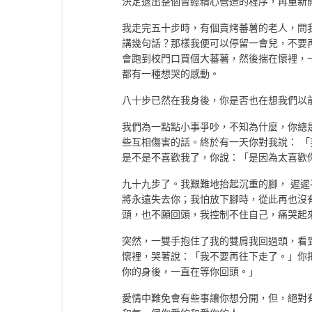
決定退出整個曾經精心營造的程序，再重新
我走完五十步時，有個賣烤蕃薯的老人，問
講幾句話？那樣我便可以停留一會兒，不要
會跑到校門口買個大蕃薯，然後揣在懷裡，
都有一種想哭的感動。
八十步已然在我身後，你是否也在想我們以
我們為一點點小事爭吵，不知為什麼，你總
些互相傷害的話。終於有一天你對我說： 
是不是不喜歡我了，你說：「是因為太喜歡
九十九步了。我艱難地抬起沉重的腳， 遲遲
將永遠失去你；我怕放下腳時，從此再也沒有
頭，也不願回頭，我控制不住自己，痛哭起
突然，一雙手抱住了我的雙肩我回過頭，看
懷裡，哭著說：「我不要再往下走了。」你
你的身後，一直在等你回頭。」
愛情中難免會有些事讓你想分開，但，絕對