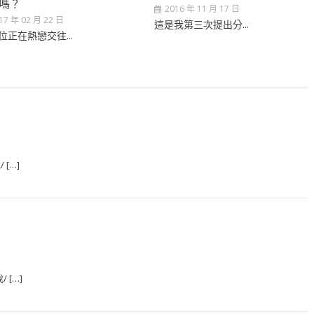
嗎？
2016 年 11 月 17 日
17 年 02 月 22 日
這是我第三次提出分...
位正在熱戀交往...
/ […]
/ […]