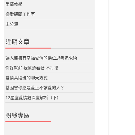
愛情教學
戀愛顧問工作室
未分類
近期文章
讓人能擁有幸福愛情的換位思考追求術
你好就好 我遠遠看著 不打擾
愛情高段班的聊天方式
基因害你總是愛上不該愛的人？
12星座愛情觀深度解析（下）
粉絲專區