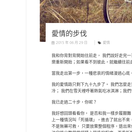
愛情的步伐
2015 年 06 月 29 日
愛情
我和你背對背開始往前走， 我們說好走完
樂重新開始；如果看不到彼此，就繼續往前
當我走出第一步，一種悲哀的情緒漫過心底
我的愛情路只剩下九十九步了。 我們怎麼
冷； 我們在雪天裡呼著熱氣吃冰淇淋；我
我已走過二十步，你呢？
我好想回頭看看你， 是否和我一樣步履艱難
上一種情況叫「死循環」，進去了就出不來
不是無藥可救， 只要放棄整個程序，退出