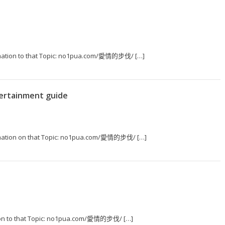
ormation to that Topic: no1pua.com/愛情的步伐/ […]
tertainment guide
ormation on that Topic: no1pua.com/愛情的步伐/ […]
tion to that Topic: no1pua.com/愛情的步伐/ […]