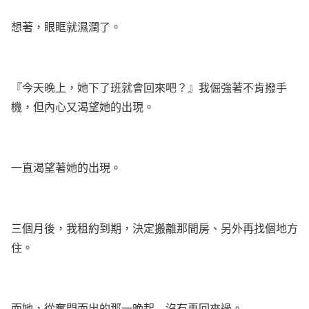
想著，眼眶就濕潤了。
『今天晚上，她下了班就會回來吧？』我倔強著不肯撥手
機，但內心又渴望她的出現。
一直渴望著她的出現。
三個月後，我租約到期，決定搬離那間房、另外再找個地方
住。
而她，從奪門而出的那一晚起
…
沒有再回來過。