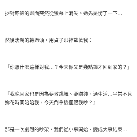
捉對廝殺的畫面突然從螢幕上消失。她先是愣了一下
…
然後淒厲的轉過頭，用貞子眼神望著我：
「你憑什麼這樣對我
…
？今天你又是幾點鐘才回到家的？」
『我晚回家也是因為要教跳舞、要賺錢、過生活
…
平常不見
妳花時間陪陪我，今天倒拿這個跟我吵？』
那是一次劇烈的吵架，我們從小事開始、變成大事結束
…