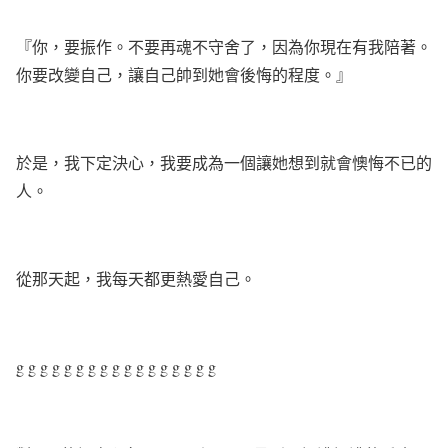
『你，要振作。不要再魂不守舍了，因為你現在有我陪著。
你要改變自己，讓自己帥到她會後悔的程度。』
於是，我下定決心，我要成為一個讓她想到就會懊悔不已的
人。
從那天起，我每天都更熱愛自己。
g
g
g
g
g
g
g
g
g
g
g
g
g
g
g
g
g