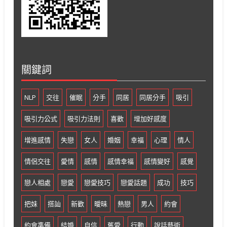
關鍵詞
NLP
交往
催眠
分手
同居
同居分手
吸引
吸引力公式
吸引力法則
喜歡
增加好感度
增進感情
失戀
女人
婚姻
幸福
心理
情人
情侶交往
愛情
感情
感情幸福
感情變好
感覺
戀人相處
戀愛
戀愛技巧
戀愛話題
成功
技巧
把妹
搭訕
新歡
曖昧
熱戀
男人
約會
約會準備
結婚
自信
舊愛
行動
說話藝術