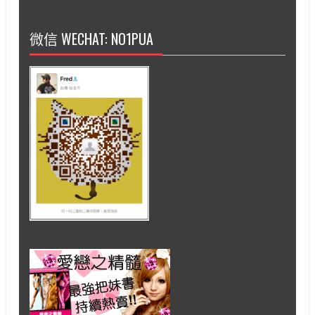
微信 WECHAT: NO1PUA