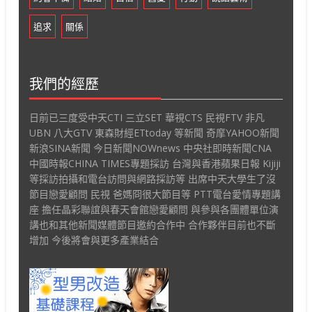
追求
關係
我們的經歷
日前已三度受中天CTI 三立SET 華視CTS 民視FTV 非凡
UBN 八大GTV 東森財經ETtoday 等新聞 奇摩YAHOO新聞
新浪SINA新聞 今日新聞NOWnews 中央社即時新聞CNA
中國時報CHINA TIMES專題採訪 台灣與香港蘋果日報 Kijiji
等採訪拍攝和電台訪問與網路採訪等 出席中天大學生了沒
節目戀愛顧問 民視 爸媽冏很大節目等 PTT電台愛情專題講
座 擔任晶彩聯誼與春天會館戀愛顧問 與參與各團體單位演
講也和其他新聞媒體節目邀約合作中 合作夥伴目前也不斷
增加 今後將會與更多產業結合