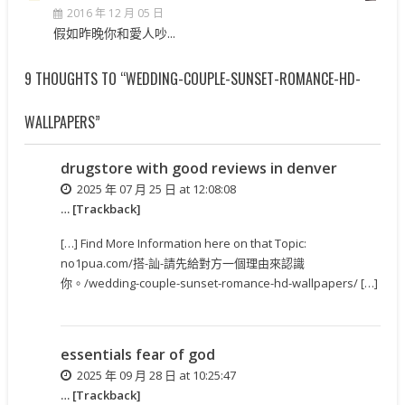
2016 年 12 月 05 日
假如昨晚你和愛人吵...
9 THOUGHTS TO “WEDDING-COUPLE-SUNSET-ROMANCE-HD-
WALLPAPERS”
drugstore with good reviews in denver
2025 年 07 月 25 日 at 12:08:08
… [Trackback]
[…] Find More Information here on that Topic:
no1pua.com/搭-訕-請先給對方一個理由來認識
你。/wedding-couple-sunset-romance-hd-wallpapers/ […]
essentials fear of god
2025 年 09 月 28 日 at 10:25:47
… [Trackback]