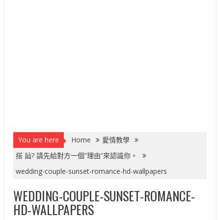
You are here
Home
愛情教學
搭 訕? 請先給對方一個”理由”來認識你。
wedding-couple-sunset-romance-hd-wallpapers
WEDDING-COUPLE-SUNSET-ROMANCE-
HD-WALLPAPERS