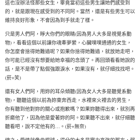
這也沒辦法怪那些女生，畢竟當初這些男生讓她們感受到
的，就是跟現在感受到的不同阿。當然，還是有些男生可以
維持良好形象，不會因為到手就走了樣。
只是男人們阿，睜大你們的眼睛(因為男人大多是視覺系動
物)，看看這個以前讓你魂牽夢縈，心臟噗噗通通的女生，
你怎麼會捨得她難過呢？如果你捨得她難過，就放她走吧，
你可能已經沒有想要給她幸福的念頭了。再回頭看看她說的
話，是不是帶了點倔強跟淚水，如果沒有，就仔細找找吧。
(菸+笑)
還有女人們阿，用妳的耳朵傾聽(因為女人大多是聽覺系動
物)，聽聽這個以前為妳東奔西走，水裡來火裡去的男生，
你有聽到他對妳的關心或抱歉嗎？如果妳聽得出來，就別再
折磨他了，因為他是愛著妳的阿。如果聽不出來，就仔細聽
聽看吧，說不定他有的…。(菸+無奈)
總之，愛情就像曲棍球，得分的大多是實力高強的那方，弱