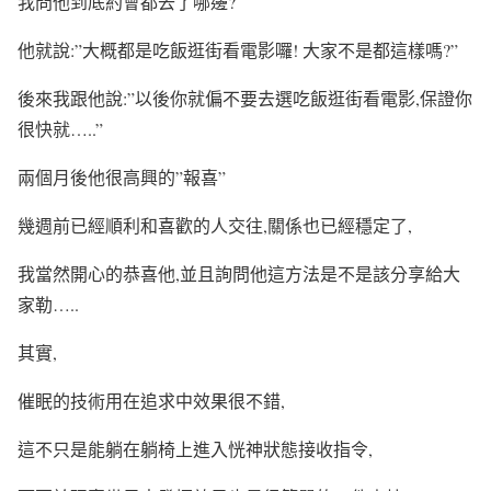
我問他到底約會都去了哪邊?
他就說:”大概都是吃飯逛街看電影囉! 大家不是都這樣嗎?”
後來我跟他說:”以後你就偏不要去選吃飯逛街看電影,保證你
很快就…..”
兩個月後他很高興的”報喜”
幾週前已經順利和喜歡的人交往,關係也已經穩定了,
我當然開心的恭喜他,並且詢問他這方法是不是該分享給大
家勒…..
其實,
催眠的技術用在追求中效果很不錯,
這不只是能躺在躺椅上進入恍神狀態接收指令,