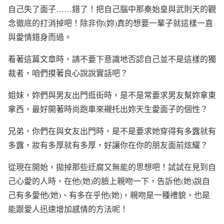
自己失了面子……錯了！把自己腦中那秦始皇與武則天的觀
念徹底的打消掉吧！除非你(妳)真的想要一輩子就這樣一直
與愛情錯身而過。
看著這篇文章時，請不要下意識地否認自己並不是這樣的獨
裁者，咱們摸著良心說說實話吧？
姐妹，妳們與男友出門逛街時，是不是常要求男友幫妳拿東
拿西，最好開著時尚跑車來襯托出妳天生愛面子的個性？
兄弟，你們在與女友出門時，是不是要求她穿得有多露就有
多露，妝有多厚就有多厚，好讓你在你的朋友面前炫耀？
從現在開始，拋掉那些迂腐又無能的思想吧！試試在見到自
己心愛的人時，在他(她)的臉上親吻一下，告訴他(她)說自
己有多愛他(她)、有多在乎他(她)，親吻是一種禮貌，也是
能跟愛人迅速增加感情的方法呢！