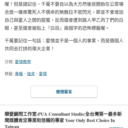
喔！但是請記住，千萬不要自以為大方然後就開始在公眾場
合放一連串驚死人不償命的無敵拉不密閃光，那並不會增加
自己與愛人之間的甜蜜，反而還會遭到路人甲乙丙丁們的白
眼，甚至還會被貼上『白目』兩個字的恐怖標籤喔。
千萬要記住一句話：愛情並不是一個人的事業，而是倆個人
共同去打拼的偉大企業！
分類:
愛情教學
標籤:
專權
、
強求
、
愛情
檢視留言
戀愛顧問工作室-PUA Consultant Studio:全台灣第一最多新
聞媒體肯定專業和信賴的專家 Your Only Best Choice In
Taiwan