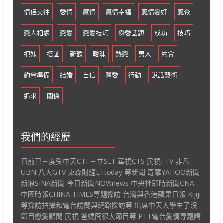
情侶交往
愛情
感情
感情幸福
感情變好
感覺
戀人相處
戀愛
戀愛技巧
戀愛話題
成功
技巧
把妹
搭訕
新歡
曖昧
熱戀
男人
約會
約會準備
結婚
自信
舊愛
行動
說話藝術
追求
關係
我們的經歷
日前已三度受中天CTI 三立SET 華視CTS 民視FTV 非凡
UBN 八大GTV 東森財經ETtoday 等新聞 奇摩YAHOO新聞
新浪SINA新聞 今日新聞NOWnews 中央社即時新聞CNA
中國時報CHINA TIMES專題採訪 台灣與香港蘋果日報 Kijiji
等採訪拍攝和電台訪問與網路採訪等 出席中天大學生了沒
節目戀愛顧問 民視 爸媽冏很大節目等 PTT電台愛情專題講