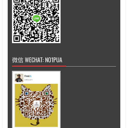
微信 WECHAT: NO1PUA