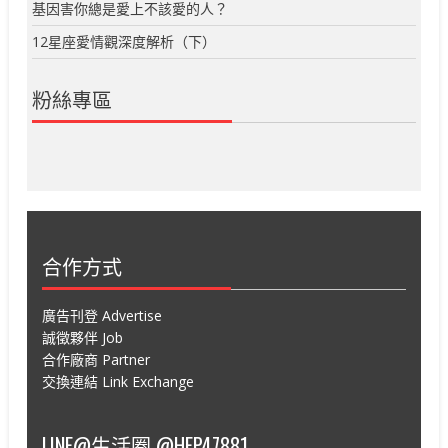
基因害你總是愛上不該愛的人？
12星座愛情觀深度解析（下）
粉絲專區
合作方式
廣告刊登 Advertise
誠徵夥伴 Job
合作廠商 Partner
交換連結 Link Exchange
LINE@生活圈 @HEP47881