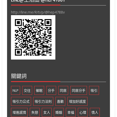
http://line.me/R/ti/p/@hep4788v
關鍵詞
NLP
交往
催眠
分手
同居
同居分手
吸引
吸引力公式
吸引力法則
喜歡
增加好感度
增進感情
失戀
女人
婚姻
幸福
心理
情人