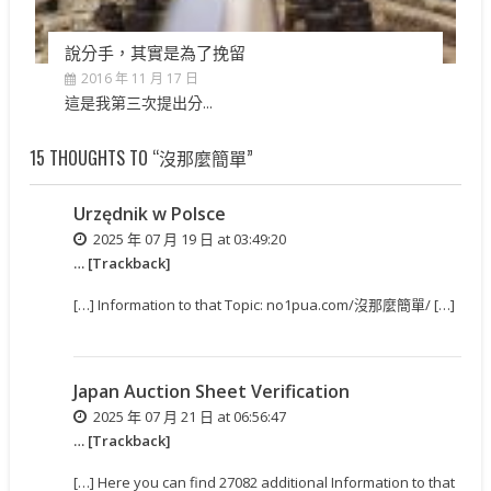
說分手，其實是為了挽留
2016 年 11 月 17 日
這是我第三次提出分...
15 THOUGHTS TO “沒那麼簡單”
Urzędnik w Polsce
2025 年 07 月 19 日 at 03:49:20
… [Trackback]
[…] Information to that Topic: no1pua.com/沒那麼簡單/ […]
Japan Auction Sheet Verification
2025 年 07 月 21 日 at 06:56:47
… [Trackback]
[…] Here you can find 27082 additional Information to that