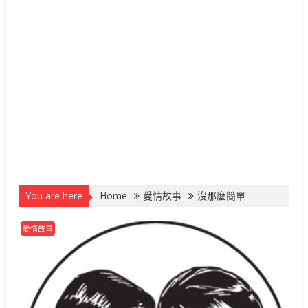
You are here
Home
愛情故事
沒那麼簡單
愛情故事