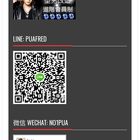
LINE: PUAFRED
微信 WECHAT: NO1PUA