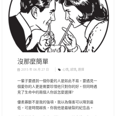
沒那麼簡單
2015 年 06 月 27 日
心情
,
感情
,
選擇
一輩子要遇到一個你愛的人是如此不易，要遇見一
個愛你的人更是需要珍惜他只對你的好。但同時遇
見了生命中的兩個人你該怎麼選擇?
優柔寡斷不是我的強項，我以為傷害可以降到最
低，可是時間越長，你我他是最破裂的紀念品。