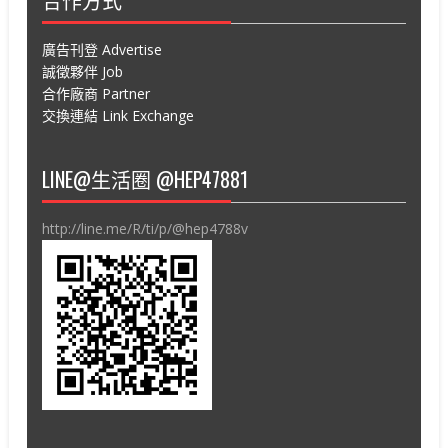
合作方式
廣告刊登 Advertise
誠徵夥伴 Job
合作廠商 Partner
交換連結 Link Exchange
LINE@生活圈 @HEP47881
http://line.me/R/ti/p/@hep4788v