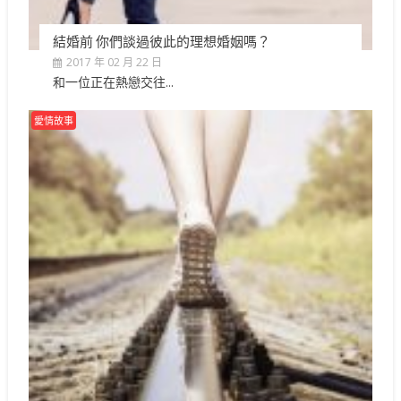
結婚前 你們談過彼此的理想婚姻嗎？
2017 年 02 月 22 日
和一位正在熱戀交往...
愛情故事