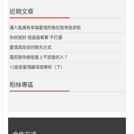
近期文章
讓人能擁有幸福愛情的換位思考追求術
你好就好 我遠遠看著 不打擾
愛情高段班的聊天方式
基因害你總是愛上不該愛的人？
12星座愛情觀深度解析（下）
粉絲專區