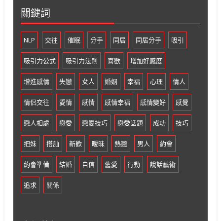
關鍵詞
NLP
交往
催眠
分手
同居
同居分手
吸引
吸引力公式
吸引力法則
喜歡
增加好感度
增進感情
失戀
女人
婚姻
幸福
心理
情人
情侶交往
愛情
感情
感情幸福
感情變好
感覺
戀人相處
戀愛
戀愛技巧
戀愛話題
成功
技巧
把妹
搭訕
新歡
曖昧
熱戀
男人
約會
約會準備
結婚
自信
舊愛
行動
說話藝術
追求
關係