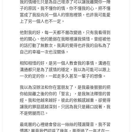
我的情緒化只是為自己增添了可以讓我離開你一陣
子的原因。我不懂你的情，你不懂我的心，把不懂
當成了我投向另一個人的懷抱裡頭，也許我可能愛
上了另一個人也不一定。
他對我的好，每一天都不層改變過，只有我看得到
他的關心、他的脆弱在我眼裡讓我憐惜，曾經被他
的話打動了無數次，我真的覺得也許我的自私為了
自己的幸福一次也沒關係。
相知相惜的好，是另一個人教會我的事情，溝通在
溝通都只是為了感情的穩定，我以為可能可以跟上
一次約定的你，一起走多久甚至一輩子的想像。
我以為沒辦法和你在當朋友了，是我最後狠狠的把
你給拋離之後的你的「誓言」，是我無法釋懷的曾
經。我和他越來越好，彼此的依賴感越重，卻覺得
讓我的罪惡感越深刻，只因為我只是藉口說著，我
不是劈腿而已。
最底層的心裡總會發出一絲絲的殘漏聲音，我不習
慣嗎? 畢竟我們認識了幾年，風雨過了一年才在一