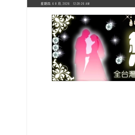
Skip
星期四, 6 8 月, 2026
12:28:27 AM
to
content