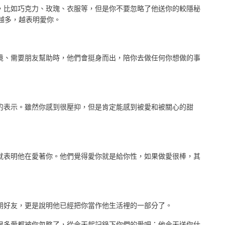
，比如巧克力、玫瑰、衣服等，但是你不要忽略了他送你的較隱秘
越多，越表明愛你。
境、需要朋友幫助時，他們會挺身而出，陪你去做任何你想做的事
的表示。雖然你感到很壓抑，但是肯定能感到被愛和被關心的甜
就表明他在愛著你。他們覺得愛你就是給你性，如果做愛很棒，其
朋好友，更是說明他已經把你當作他生活裡的一部分了。
很多愛都被你忽略了，從今天起記錄下你們的愛吧：他今天送你什