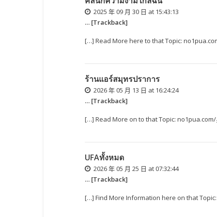
คลินิกความงามใกล้ฉัน
2025 年 09 月 30 日 at 15:43:13
… [Trackback]
[…] Read More here to that Topic: no1
ร้านแอร์สมุทรปราการ
2026 年 05 月 13 日 at 16:24:24
… [Trackback]
[…] Read More on to that Topic: no1pu
UFAทั้งหมด
2026 年 05 月 25 日 at 07:32:44
… [Trackback]
[…] Find More Information here on that