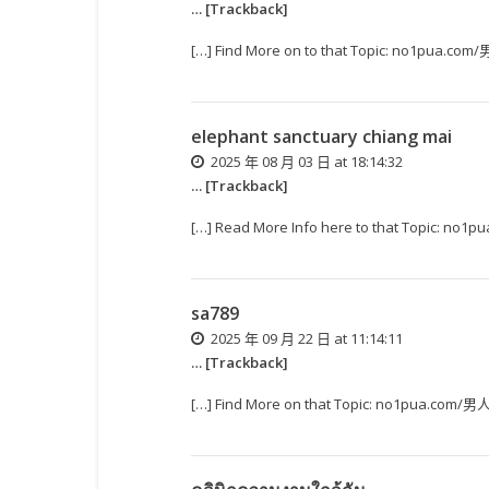
… [Trackback]
[…] Find More on to that Topic: no1pua
elephant sanctuary chiang mai
2025 年 08 月 03 日 at 18:14:32
… [Trackback]
[…] Read More Info here to that Topic:
sa789
2025 年 09 月 22 日 at 11:14:11
… [Trackback]
[…] Find More on that Topic: no1pua.c