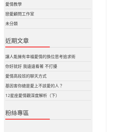
愛情教學
戀愛顧問工作室
未分類
近期文章
讓人能擁有幸福愛情的換位思考追求術
你好就好 我遠遠看著 不打擾
愛情高段班的聊天方式
基因害你總是愛上不該愛的人？
12星座愛情觀深度解析（下）
粉絲專區