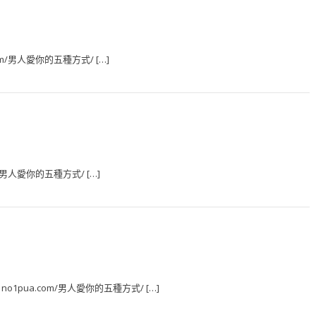
pua.com/男人愛你的五種方式/ […]
a.com/男人愛你的五種方式/ […]
 Topic: no1pua.com/男人愛你的五種方式/ […]