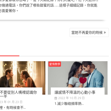
你幾通電話，你們說了哪些甜蜜的話……這樣子細細記錄，你就能
方面愛著你。
當她不再愛你的時候
愛情教學
不要從別人嘴裡認識你
讓感情不降溫的心動小事
一半
2022 年 10 月 29 日
23 年 01 月 23 日
1.減少聯絡頻率熱...
裡，有時候會不...