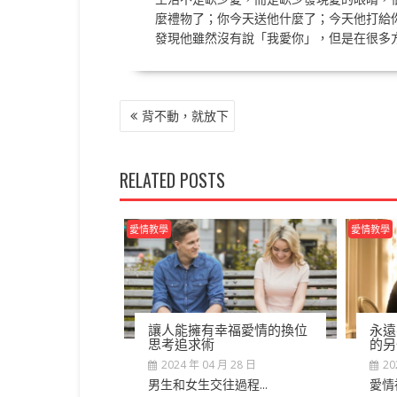
麼禮物了；你今天送他什麼了；今天他打給
發現他雖然沒有說「我愛你」，但是在很多
文
背不動，就放下
章
導
覽
RELATED POSTS
愛情教學
愛情教學
讓人能擁有幸福愛情的換位
永遠
思考追求術
的另
2024 年 04 月 28 日
20
男生和女生交往過程...
愛情