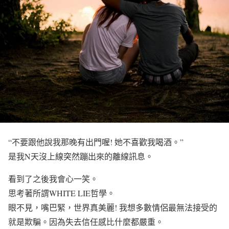
“不要跟他說我那晚有出門喔! 她不喜歡我喝酒。”
是我N天沒上線突然蹦出來的離線訊息。
看到了之後我會心一笑。
思考著所謂WHITE LIE哲學。
眼不見，嘴巴緊，世界真美麗! 我想多數情侶最無法接受的
就是欺騙。因為失去信任感比什麼都嚴重。