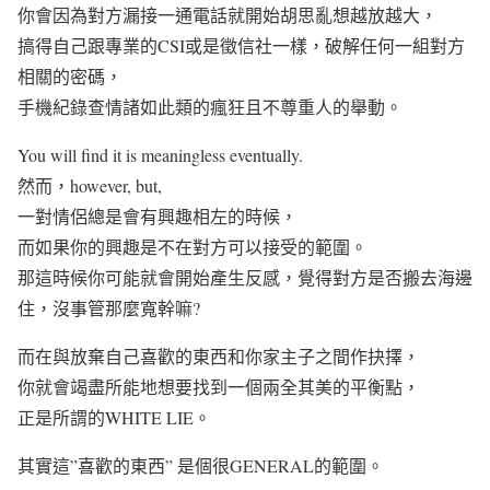
你會因為對方漏接一通電話就開始胡思亂想越放越大，
搞得自己跟專業的CSI或是徵信社一樣，破解任何一組對方
相關的密碼，
手機紀錄查情諸如此類的瘋狂且不尊重人的舉動。
You will find it is meaningless eventually.
然而，however, but,
一對情侶總是會有興趣相左的時候，
而如果你的興趣是不在對方可以接受的範圍。
那這時候你可能就會開始產生反感，覺得對方是否搬去海邊
住，沒事管那麼寬幹嘛?
而在與放棄自己喜歡的東西和你家主子之間作抉擇，
你就會竭盡所能地想要找到一個兩全其美的平衡點，
正是所謂的WHITE LIE。
其實這”喜歡的東西” 是個很GENERAL的範圍。