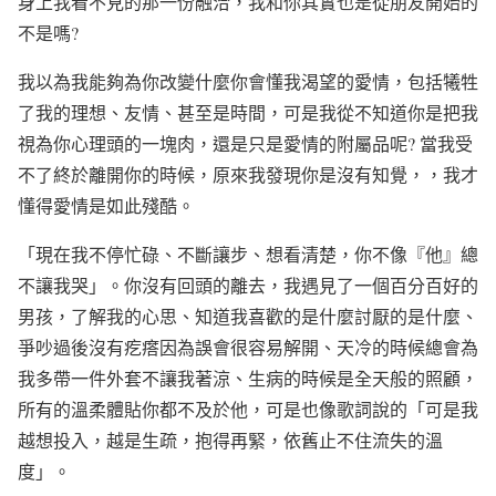
身上我看不見的那一份融洽，我和你其實也是從朋友開始的
不是嗎?
我以為我能夠為你改變什麼你會懂我渴望的愛情，包括犧牲
了我的理想、友情、甚至是時間，可是我從不知道你是把我
視為你心理頭的一塊肉，還是只是愛情的附屬品呢? 當我受
不了終於離開你的時候，原來我發現你是沒有知覺，，我才
懂得愛情是如此殘酷。
「現在我不停忙碌、不斷讓步、想看清楚，你不像『他』總
不讓我哭」。你沒有回頭的離去，我遇見了一個百分百好的
男孩，了解我的心思、知道我喜歡的是什麼討厭的是什麼、
爭吵過後沒有疙瘩因為誤會很容易解開、天冷的時候總會為
我多帶一件外套不讓我著涼、生病的時候是全天般的照顧，
所有的溫柔體貼你都不及於他，可是也像歌詞說的「可是我
越想投入，越是生疏，抱得再緊，依舊止不住流失的溫
度」。