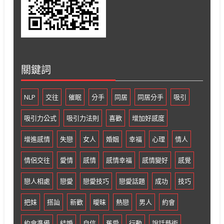
關鍵詞
NLP
交往
催眠
分手
同居
同居分手
吸引
吸引力公式
吸引力法則
喜歡
增加好感度
增進感情
失戀
女人
婚姻
幸福
心理
情人
情侶交往
愛情
感情
感情幸福
感情變好
感覺
戀人相處
戀愛
戀愛技巧
戀愛話題
成功
技巧
把妹
搭訕
新歡
曖昧
熱戀
男人
約會
約會準備
結婚
自信
舊愛
行動
說話藝術