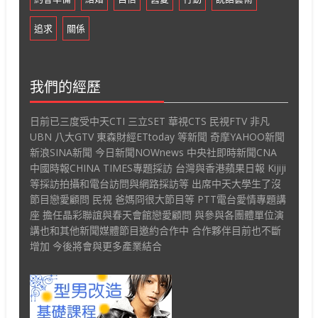
追求
關係
我們的經歷
日前已三度受中天CTI 三立SET 華視CTS 民視FTV 非凡
UBN 八大GTV 東森財經ETtoday 等新聞 奇摩YAHOO新聞
新浪SINA新聞 今日新聞NOWnews 中央社即時新聞CNA
中國時報CHINA TIMES專題採訪 台灣與香港蘋果日報 Kijiji
等採訪拍攝和電台訪問與網路採訪等 出席中天大學生了沒
節目戀愛顧問 民視 爸媽冏很大節目等 PTT電台愛情專題講
座 擔任晶彩聯誼與春天會館戀愛顧問 與參與各團體單位演
講也和其他新聞媒體節目邀約合作中 合作夥伴目前也不斷
增加 今後將會與更多產業結合