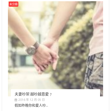
未分類
夫妻吵架 越吵越恩愛﹖
2016 年 12 月 05 日
假如昨晚你和愛人吵...