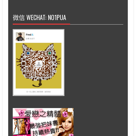
微信 WECHAT: NO1PUA