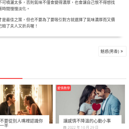
不可噴灑太多，否則氣味不僅會變得濃厚，也會讓自己恨不得想找
著時間慢慢淡化。
才是最佳之策，但也不要為了要吸引對方就選擇了氣味濃厚而又價
己賠了夫人又折兵喔！
魅惑(男香)
愛情教學
不要從別人嘴裡認識你
讓感情不降溫的心動小事
一半
2022 年 10 月 29 日