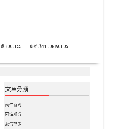
 SUCCESS
聯絡我們 CONTACT US
文章分類
兩性新聞
兩性知識
愛情故事