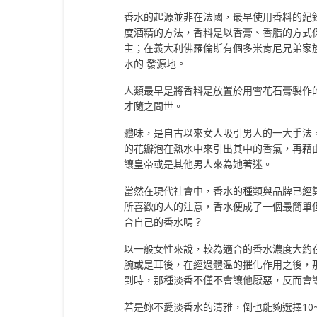
香水的起源並非在法國，最早使用香料的紀
度酒精的方法，香料是以香膏、香脂的方式
主；在義大利佛羅倫斯有個多米肯尼兄弟家
水的 發源地。
人類最早是將香料是放置於用雪花石膏製作的
才隨之問世。
體味，是自古以來女人吸引男人的一大手法
的花瓣泡在熱水中來引出其中的香氣，再藉
讓皇帝或是其他男人來為她著迷。
當然在現代社會中，香水的種類與品牌已經
所喜歡的人的注意，香水便成了一個最簡單
合自己的香水嗎？
以一般女性來說，較為適合的香水濃度大約在
腕或是耳後，在經過體溫的摧化作用之後，
到時，那種淡香不僅不會讓他厭惡，反而會
若是妳不愛淡香水的清雅，倒也能夠選擇10