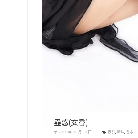
蠱惑(女香)
2015 年 06 月 30 日
吸引
,
氣味
,
香水