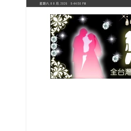
Skip
星期六, 8 8 月, 2026
9:44:51 PM
to
content