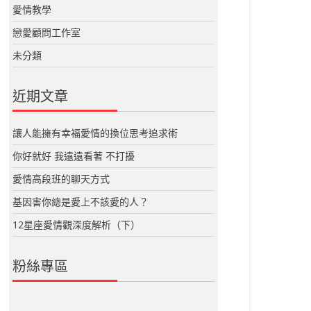
愛情教學
戀愛顧問工作室
未分類
近期文章
讓人能擁有幸福愛情的換位思考追求術
你好就好 我遠遠看著 不打擾
愛情高段班的聊天方式
基因害你總是愛上不該愛的人？
12星座愛情觀深度解析（下）
粉絲專區