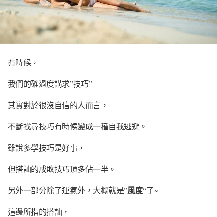
有時候，
我們的確過度講求”技巧”
其實對於很沒自信的人而言，
不斷找尋技巧有時候變成一種自我逃避。
雖說多學技巧是好事，
但搭訕的成敗技巧頂多佔一半。
風度
另外一部分除了運氣外，大概就是”
“了~
這邊所指的搭訕，