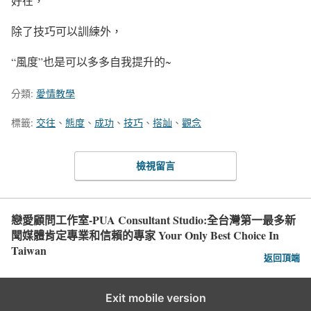
好在，
除了技巧可以訓練外，
“風度”也是可以多多自我提升的~
分類:
愛情教學
標籤:
交往
、
態度
、
成功
、
技巧
、
搭訕
、
觀念
檢視留言
戀愛顧問工作室-PUA Consultant Studio:全台灣第一最多新
聞媒體肯定專業和信賴的專家 Your Only Best Choice In
Taiwan
返回頂端
Exit mobile version