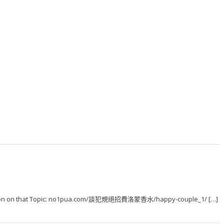
mation on that Topic: no1pua.com/談犯規絕招費洛蒙香水/happy-couple_1/ […]