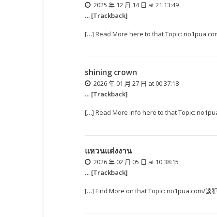
2025 年 12 月 14 日 at 21:13:49
… [Trackback]
[…] Read More here to that Topic: no1
shining crown
2026 年 01 月 27 日 at 00:37:18
… [Trackback]
[…] Read More Info here to that Topic:
แหวนแต่งงาน
2026 年 02 月 05 日 at 10:38:15
… [Trackback]
[…] Find More on that Topic: no1pua.c