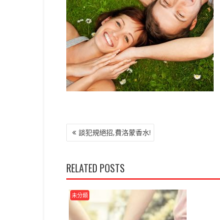
文
談犯規絕招,費洛蒙香水!
章
導
覽
RELATED POSTS
未分類