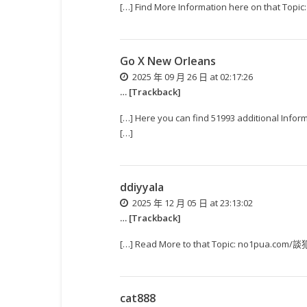
[…] Find More Information here on that
Go X New Orleans
2025 年 09 月 26 日 at 02:17:26
… [Trackback]
[…] Here you can find 51993 additional 
[…]
ddiyyala
2025 年 12 月 05 日 at 23:13:02
… [Trackback]
[…] Read More to that Topic: no1pua.c
cat888