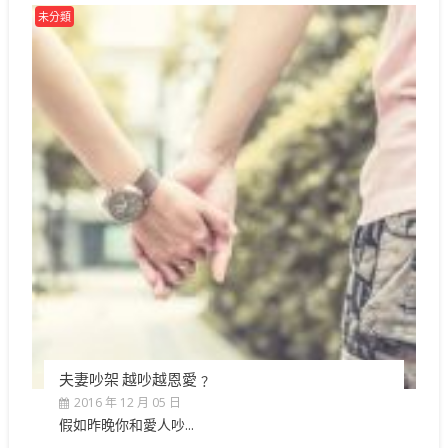
未分類
夫妻吵架 越吵越恩愛﹖
2016 年 12 月 05 日
假如昨晚你和愛人吵...