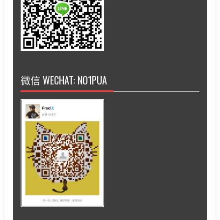
微信 WECHAT: NO1PUA