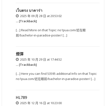
เว็บตรง บาคาร่า
2025 年 09 月 28 日 at 20:53:02
… [Trackback]
[…] Read More on that Topic: no1pua.com/近在眼
前/bachelor-in-paradise-poster/ […]
煙彈
2025 年 10 月 29 日 at 17:44:52
… [Trackback]
[…] Here you can find 53595 additional Info on that Topic:
no1pua.com/近在眼前/bachelor-in-paradise-poster/ […]
HL789
2025 年 12 月 16 日 at 10:23:00