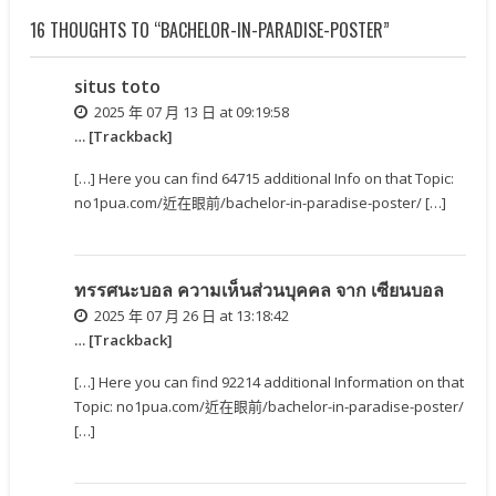
16 THOUGHTS TO “BACHELOR-IN-PARADISE-POSTER”
situs toto
2025 年 07 月 13 日 at 09:19:58
… [Trackback]
[…] Here you can find 64715 additional Info on that Topic:
no1pua.com/近在眼前/bachelor-in-paradise-poster/ […]
ทรรศนะบอล ความเห็นส่วนบุคคล จาก เซียนบอล
2025 年 07 月 26 日 at 13:18:42
… [Trackback]
[…] Here you can find 92214 additional Information on that
Topic: no1pua.com/近在眼前/bachelor-in-paradise-poster/
[…]