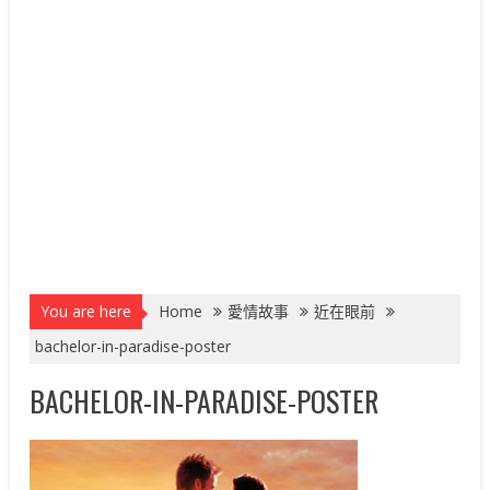
You are here
Home
愛情故事
近在眼前
bachelor-in-paradise-poster
BACHELOR-IN-PARADISE-POSTER