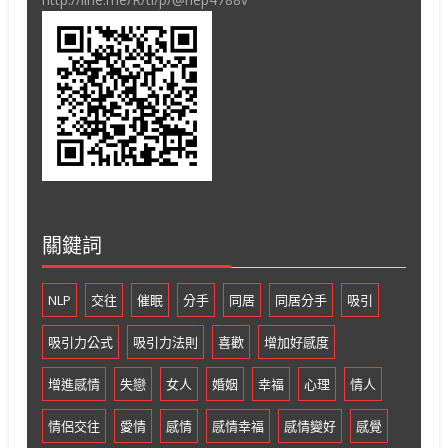
關鍵詞
NLP
交往
催眠
分手
同居
同居分手
吸引
吸引力公式
吸引力法則
喜歡
增加好感度
增進感情
失戀
女人
婚姻
幸福
心理
情人
情侶交往
愛情
感情
感情幸福
感情變好
感覺