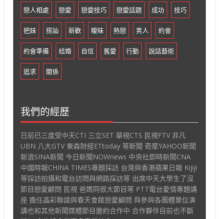
戀人相處
戀愛
戀愛技巧
戀愛話題
成功
技巧
把妹
搭訕
新歡
曖昧
熱戀
男人
約會
約會準備
結婚
自信
舊愛
行動
說話藝術
追求
關係
我們的經歷
日前已三度受中天CTI 三立SET 華視CTS 民視FTV 非凡
UBN 八大GTV 東森財經ETtoday 等新聞 奇摩YAHOO新聞
新浪SINA新聞 今日新聞NOWnews 中央社即時新聞CNA
中國時報CHINA TIMES專題採訪 台灣與香港蘋果日報 Kijiji
等採訪拍攝和電台訪問與網路採訪等 出席中天大學生了沒
節目戀愛顧問 民視 爸媽冏很大節目等 PTT電台愛情專題講
座 擔任晶彩聯誼與春天會館戀愛顧問 與參與各團體單位演
講也和其他新聞媒體節目邀約合作中 合作夥伴目前也不斷