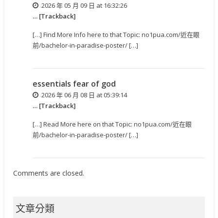
2026 年 05 月 09 日 at 16:32:26
… [Trackback]
[…] Find More Info here to that Topic: no1pua.com/近在眼
前/bachelor-in-paradise-poster/ […]
essentials fear of god
2026 年 06 月 08 日 at 05:39:14
… [Trackback]
[…] Read More here on that Topic: no1pua.com/近在眼
前/bachelor-in-paradise-poster/ […]
Comments are closed.
文章分類