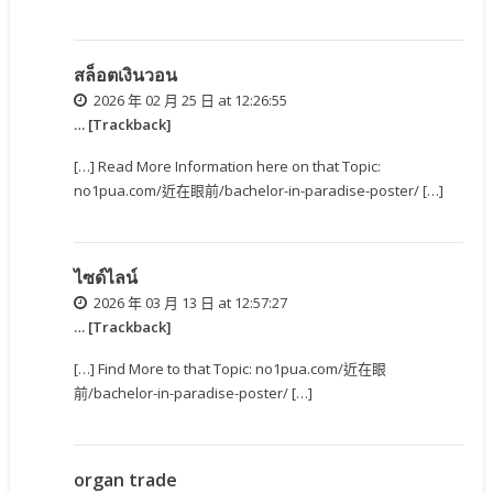
สล็อตเงินวอน
2026 年 02 月 25 日 at 12:26:55
… [Trackback]
[…] Read More Information here on that Topic:
no1pua.com/近在眼前/bachelor-in-paradise-poster/ […]
ไซด์ไลน์
2026 年 03 月 13 日 at 12:57:27
… [Trackback]
[…] Find More to that Topic: no1pua.com/近在眼
前/bachelor-in-paradise-poster/ […]
organ trade