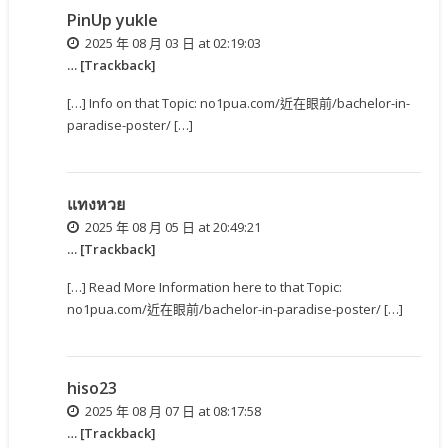
PinUp yukle
2025 年 08 月 03 日 at 02:19:03
… [Trackback]
[…] Info on that Topic: no1pua.com/近在眼前/bachelor-in-
paradise-poster/ […]
แทงหวย
2025 年 08 月 05 日 at 20:49:21
… [Trackback]
[…] Read More Information here to that Topic:
no1pua.com/近在眼前/bachelor-in-paradise-poster/ […]
hiso23
2025 年 08 月 07 日 at 08:17:58
… [Trackback]