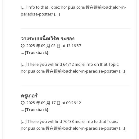
[…] Info to that Topic: no1pua.com/近在眼前/bachelor-in-
paradise-poster/ […]
วางระบบเน็ตเวิร์ค ระยอง
2025 年 09 月 03 日 at 13:16:57
… [Trackback]
[…] There you will find 64712 more Info on that Topic:
no1pua.com/近在眼前/bachelor-in-paradise-poster/ […]
ครูเกอร์
2025 年 09 月 17 日 at 09:26:12
… [Trackback]
[…] There you will find 76433 more Info to that Topic:
no1pua.com/近在眼前/bachelor-in-paradise-poster/ […]