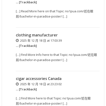
… [Trackback]
[…] Read More here on that Topic: no1pua.com/近在眼
前/bachelor-in-paradise-poster/ […]
clothing manufacturer
2025 年 12 月 18 日 at 17:03:39
… [Trackback]
[…] Find More Info here to that Topic: no1pua.com/近在眼
前/bachelor-in-paradise-poster/ […]
cigar accessories Canada
2025 年 12 月 18 日 at 23:23:02
… [Trackback]
[…] Find More here to that Topic: no1pua.com/近在眼
前/bachelor-in-paradise-poster/ […]