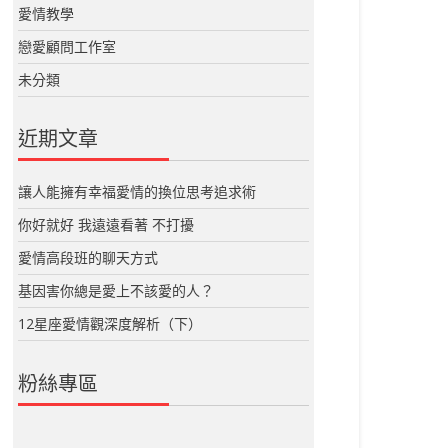
愛情教學
戀愛顧問工作室
未分類
近期文章
讓人能擁有幸福愛情的換位思考追求術
你好就好 我遠遠看著 不打擾
愛情高段班的聊天方式
基因害你總是愛上不該愛的人？
12星座愛情觀深度解析（下）
粉絲專區