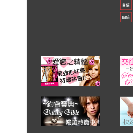
自信
關係