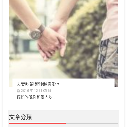
夫妻吵架 越吵越恩愛﹖
2016 年 12 月 05 日
假如昨晚你和愛人吵...
文章分類