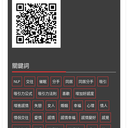
關鍵詞
NLP
交往
催眠
分手
同居
同居分手
吸引
吸引力公式
吸引力法則
喜歡
增加好感度
增進感情
失戀
女人
婚姻
幸福
心理
情人
情侶交往
愛情
感情
感情幸福
感情變好
感覺