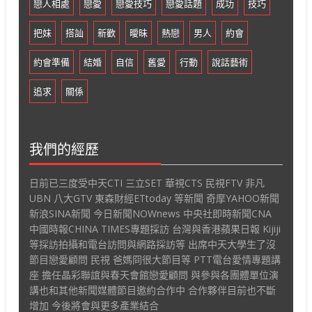
戀人相處
戀愛
戀愛技巧
戀愛話題
成功
技巧
把妹
搭訕
新歡
曖昧
熱戀
男人
約會
約會準備
結婚
自信
舊愛
行動
說話藝術
追求
關係
我們的經歷
日前已三度受中天CTI 三立SET 華視CTS 民視FTV 非凡
UBN 八大GTV 東森財經ETtoday 等新聞 奇摩YAHOO新聞
新浪SINA新聞 今日新聞NOWnews 中央社即時新聞CNA
中國時報CHINA TIMES專題採訪 台灣與香港蘋果日報 Kijiji
等採訪拍攝和電台訪問與網路採訪等 出席中天大學生了沒
節目戀愛顧問 民視 爸媽冏很大節目等 PTT電台愛情專題講
座 擔任晶彩聯誼與春天會館戀愛顧問 與參與各團體單位演
講也和其他新聞媒體節目邀約合作中 合作夥伴目前也不斷
增加 今後將會與更多產業結合