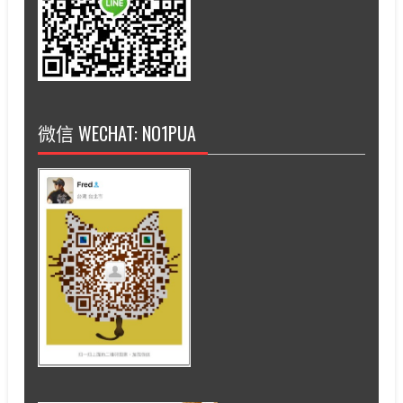
微信 WECHAT: NO1PUA