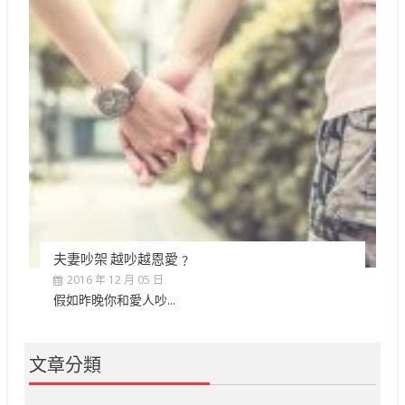
夫妻吵架 越吵越恩愛﹖
2016 年 12 月 05 日
假如昨晚你和愛人吵...
文章分類