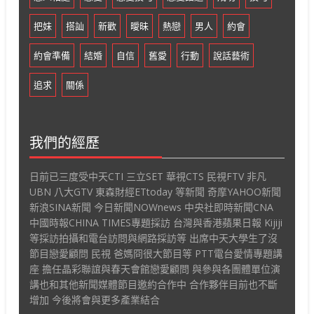
把妹
搭訕
新歡
曖昧
熱戀
男人
約會
約會準備
結婚
自信
舊愛
行動
說話藝術
追求
關係
我們的經歷
日前已三度受中天CTI 三立SET 華視CTS 民視FTV 非凡
UBN 八大GTV 東森財經ETtoday 等新聞 奇摩YAHOO新聞
新浪SINA新聞 今日新聞NOWnews 中央社即時新聞CNA
中國時報CHINA TIMES專題採訪 台灣與香港蘋果日報 Kijiji
等採訪拍攝和電台訪問與網路採訪等 出席中天大學生了沒
節目戀愛顧問 民視 爸媽冏很大節目等 PTT電台愛情專題講
座 擔任晶彩聯誼與春天會館戀愛顧問 與參與各團體單位演
講也和其他新聞媒體節目邀約合作中 合作夥伴目前也不斷
增加 今後將會與更多產業結合