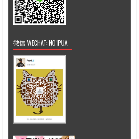
微信 WECHAT: NO1PUA