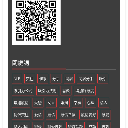
關鍵詞
NLP
交往
催眠
分手
同居
同居分手
吸引
吸引力公式
吸引力法則
喜歡
增加好感度
增進感情
失戀
女人
婚姻
幸福
心理
情人
情侶交往
愛情
感情
感情幸福
感情變好
感覺
戀人相處
戀愛
戀愛技巧
戀愛話題
成功
技巧