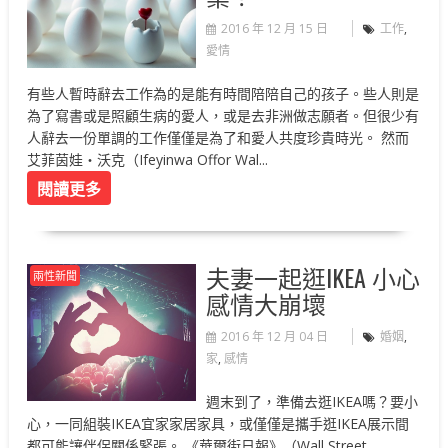
2016 年 12 月 15 日
工作
,
愛情
有些人暫時辭去工作為的是能有時間陪陪自己的孩子。些人則是
為了寫書或是照顧生病的愛人，或是去非洲做志願者。但很少有
人辭去一份單調的工作僅僅是為了和愛人共度珍貴時光。 然而
艾菲茵娃‧沃克（Ifeyinwa Offor Wal...
閱讀更多
夫妻一起逛IKEA 小心
兩性新聞
感情大崩壞
2016 年 12 月 04 日
婚姻
,
家
,
感情
週末到了，準備去逛IKEA嗎？要小
心，一同組裝IKEA宜家家居家具，或僅僅是攜手逛IKEA展示間
都可能讓伴侶關係緊張。 《華爾街日報》（Wall Street