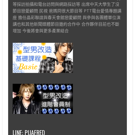
等採訪拍攝和電台訪問與網路採訪等 出席中天大學生了沒
節目戀愛顧問 民視 爸媽冏很大節目等 PTT電台愛情專題講
座 擔任晶彩聯誼與春天會館戀愛顧問 與參與各團體單位演
講也和其他新聞媒體節目邀約合作中 合作夥伴目前也不斷
增加 今後將會與更多產業結合
LINE: PUAFRED