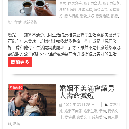
同居
,
同居分手
,
吸引力公式
,
吸引力法則
,
增加好感度
,
增進感情
,
感情幸福
,
感情變
好
,
戀人相處
,
戀愛技巧
,
戀愛話題
,
熱戀
,
約會準備
,
說話藝術
魔咒一：錢算不清楚共同生活的房租怎麼算？生活開銷怎麼算？
可能有些人會說「誰賺得比較多就多負擔一些」或是「我們談
好，房租他付、生活開銷我處理。」等，雖然不是什麼錢都跟必
需跟對方公平的對分，但必需是要在溝通後為彼此美好的生活...
閱讀更多
婚姻不美滿會讓男
兩性新聞
人壽命減短
2022 年 09 月 28 日
夫妻相
處
,
婚姻不美滿
,
婚姻生活
,
幸福
,
情侶交
往
,
愛情觀
,
戀愛交往
,
成熟愛情
,
男人壽
命
,
結緍