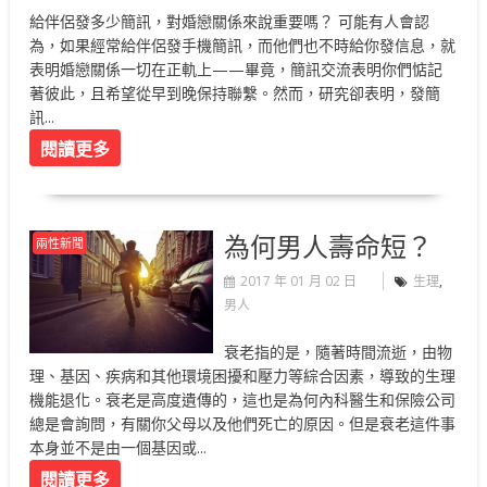
給伴侶發多少簡訊，對婚戀關係來說重要嗎？ 可能有人會認
為，如果經常給伴侶發手機簡訊，而他們也不時給你發信息，就
表明婚戀關係一切在正軌上——畢竟，簡訊交流表明你們惦記
著彼此，且希望從早到晚保持聯繫。然而，研究卻表明，發簡
訊...
閱讀更多
為何男人壽命短？
兩性新聞
2017 年 01 月 02 日
生理
,
男人
衰老指的是，隨著時間流逝，由物
理、基因、疾病和其他環境困擾和壓力等綜合因素，導致的生理
機能退化。衰老是高度遺傳的，這也是為何內科醫生和保險公司
總是會詢問，有關你父母以及他們死亡的原因。但是衰老這件事
本身並不是由一個基因或...
閱讀更多