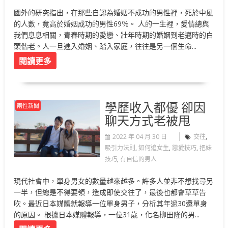
國外的研究指出，在那些自認為婚姻不成功的男性裡，死於中風
的人數，竟高於婚姻成功的男性69％。 人的一生裡，愛情總與
我們息息相關，青春時期的愛戀、壯年時期的婚姻到老邁時的白
頭偕老。人一旦進入婚姻、踏入家庭，往往是另一個生命...
閱讀更多
學歷收入都優 卻因
兩性新聞
聊天方式老被甩
2022 年 04 月 30 日
交往
,
吸引力法則
,
如何追女生
,
戀愛技巧
,
把妹
技巧
,
有自信的男人
現代社會中，單身男女的數量越來越多。許多人並非不想找尋另
一半，但總是不得要領，造成即使交往了，最後也都會草草告
吹。最近日本媒體就報導一位單身男子，分析其年過30還單身
的原因。 根據日本媒體報導，一位31歲，化名柳田隆的男...