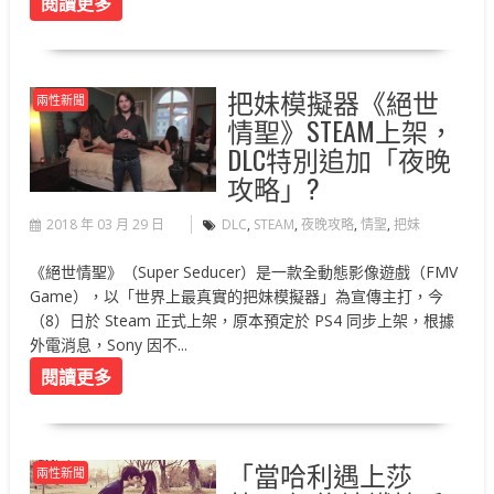
閱讀更多
把妹模擬器《絕世
兩性新聞
情聖》STEAM上架，
DLC特別追加「夜晚
攻略」?
2018 年 03 月 29 日
DLC
,
STEAM
,
夜晚攻略
,
情聖
,
把妹
《絕世情聖》（Super Seducer）是一款全動態影像遊戲（FMV
Game），以「世界上最真實的把妹模擬器」為宣傳主打，今
（8）日於 Steam 正式上架，原本預定於 PS4 同步上架，根據
外電消息，Sony 因不...
閱讀更多
「當哈利遇上莎
兩性新聞