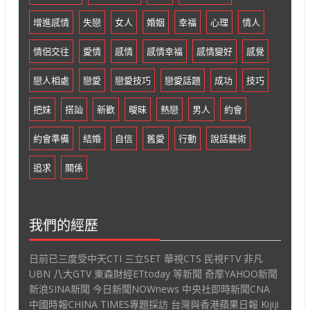
增進感情
失戀
女人
婚姻
幸福
心理
情人
情侶交往
愛情
感情
感情幸福
感情變好
感覺
戀人相處
戀愛
戀愛技巧
戀愛話題
成功
技巧
把妹
搭訕
新歡
曖昧
熱戀
男人
約會
約會準備
結婚
自信
舊愛
行動
說話藝術
追求
關係
我們的經歷
日前已三度受中天CTI 三立SET 華視CTS 民視FTV 非凡
UBN 八大GTV 東森財經ETtoday 等新聞 奇摩YAHOO新聞
新浪SINA新聞 今日新聞NOWnews 中央社即時新聞CNA
中國時報CHINA TIMES專題採訪 台灣與香港蘋果日報 Kijiji