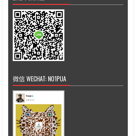
微信 WECHAT: NO1PUA