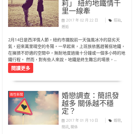
莉」 紐約地鐵情千
里一線牽
2017 年 02 月 22 日
搭訕
,
邂逅
2月14日是西洋情人節，紐約市擺脫前一天強風冰冷的惡劣天
氣，迎來萬里晴空的冬陽。一早起來，上班族依舊趕著搭地鐵，
在擁擠不舒適的空間中，無耐地度過幾十分鐘或一個多小時的地
鐵行程。 然而，對有些人來說，地鐵是終生難忘的場景，...
閱讀更多
婚戀調查：簡訊發
兩性新聞
越多 關係越不穩
定？
2017 年 01 月 10 日
婚戀
,
簡訊
,
關係