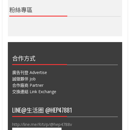
粉絲專區
合作方式
廣告刊登 Advertise
誠徵夥伴 Job
合作廠商 Partner
交換連結 Link Exchange
LINE@生活圈 @HEP47881
http://line.me/R/ti/p/@hep4788v