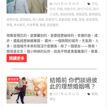
2024 年 02 月 06 日
交往
,
分手
,
同居
,
同居分手
,
吸引力公式
,
吸引
力法則
,
增加好感度
,
增進感情
,
愛情基因
,
感情幸福
,
感情變好
,
戀人相處
,
戀愛技巧
,
戀愛話題
,
新歡
,
星座
,
星座感情
,
熱戀
,
男女聊天
,
約會準備
,
舊愛
,
說話藝術
現實是殘忍的，是要離別的，是要經歷破碎的，幸運的是，或
許，還能經歷破鏡重圓。 廣州，一個熱鬧的城市，天氣熱，人
多。這個城市本來和我沒什麼關係，除了一個朋友——微哥。
微哥是女生，我小時候的玩伴，因為平時處事雷厲風行，做事...
閱讀更多
結婚前 你們談過彼
愛情故事
此的理想婚姻嗎？
2017 年 02 月 22 日
婚姻
,
責任