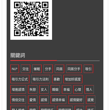
關鍵詞
NLP
交往
催眠
分手
同居
同居分手
吸引
吸引力公式
吸引力法則
喜歡
增加好感度
增進感情
失戀
女人
婚姻
幸福
心理
情人
情侶交往
愛情
感情
感情幸福
感情變好
感覺