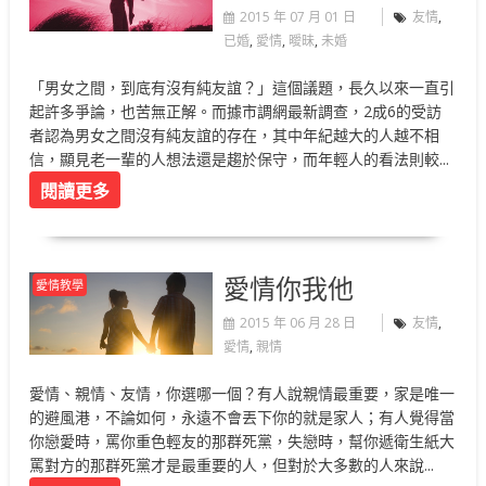
2015 年 07 月 01 日
友情
,
已婚
,
愛情
,
曖昧
,
未婚
「男女之間，到底有沒有純友誼？」這個議題，長久以來一直引
起許多爭論，也苦無正解。而據市調網最新調查，2成6的受訪
者認為男女之間沒有純友誼的存在，其中年紀越大的人越不相
信，顯見老一輩的人想法還是趨於保守，而年輕人的看法則較...
閱讀更多
愛情你我他
愛情教學
2015 年 06 月 28 日
友情
,
愛情
,
親情
愛情、親情、友情，你選哪一個？有人說親情最重要，家是唯一
的避風港，不論如何，永遠不會丟下你的就是家人；有人覺得當
你戀愛時，罵你重色輕友的那群死黨，失戀時，幫你遞衛生紙大
罵對方的那群死黨才是最重要的人，但對於大多數的人來說...