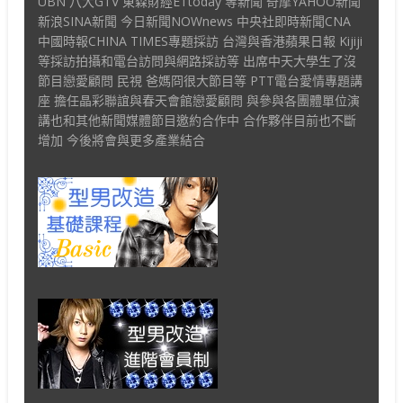
UBN 八大GTV 東森財經ETtoday 等新聞 奇摩YAHOO新聞
新浪SINA新聞 今日新聞NOWnews 中央社即時新聞CNA
中國時報CHINA TIMES專題採訪 台灣與香港蘋果日報 Kijiji
等採訪拍攝和電台訪問與網路採訪等 出席中天大學生了沒
節目戀愛顧問 民視 爸媽冏很大節目等 PTT電台愛情專題講
座 擔任晶彩聯誼與春天會館戀愛顧問 與參與各團體單位演
講也和其他新聞媒體節目邀約合作中 合作夥伴目前也不斷
增加 今後將會與更多產業結合