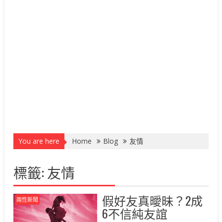
You are here
Home
Blog
友情
標籤:
友情
假好友真曖昧？2成
兩性新聞
6不信純友誼