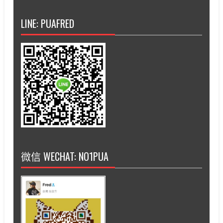
LINE: PUAFRED
微信 WECHAT: NO1PUA