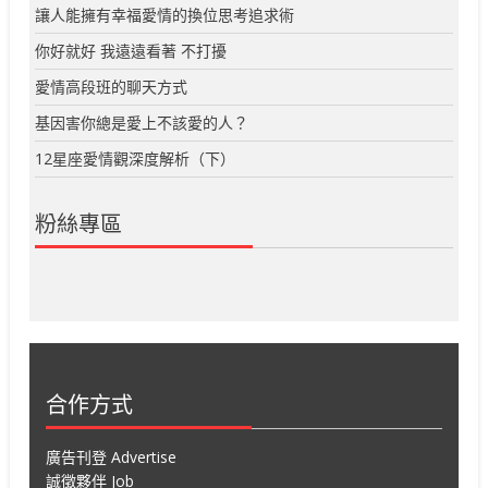
讓人能擁有幸福愛情的換位思考追求術
你好就好 我遠遠看著 不打擾
愛情高段班的聊天方式
基因害你總是愛上不該愛的人？
12星座愛情觀深度解析（下）
粉絲專區
合作方式
廣告刊登 Advertise
誠徵夥伴 Job