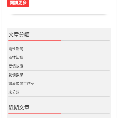
閱讀更多
文章分類
兩性新聞
兩性知識
愛情故事
愛情教學
戀愛顧問工作室
未分類
近期文章