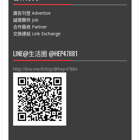
廣告刊登 Advertise
誠徵夥伴 Job
合作廠商 Partner
交換連結 Link Exchange
LINE@生活圈 @HEP47881
http://line.me/R/ti/p/@hep4788v