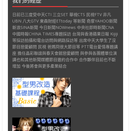
日前已三度受中天CTI 三立SET 華視CTS 民視FTV 非凡
UBN 八大GTV 東森財經ETtoday 等新聞 奇摩YAHOO新聞
新浪SINA新聞 今日新聞NOWnews 中央社即時新聞CNA
中國時報CHINA TIMES專題採訪 台灣與香港蘋果日報 Kijiji
等採訪拍攝和電台訪問與網路採訪等 出席中天大學生了沒
節目戀愛顧問 民視 爸媽冏很大節目等 PTT電台愛情專題講
座 擔任晶彩聯誼與春天會館戀愛顧問 與參與各團體單位演
講也和其他新聞媒體節目邀約合作中 合作夥伴目前也不斷
增加 今後將會與更多產業結合