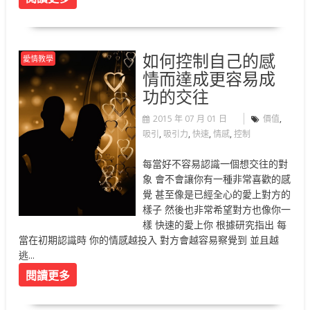
如何控制自己的感
愛情教學
情而達成更容易成
功的交往
2015 年 07 月 01 日
價值
,
吸引
,
吸引力
,
快速
,
情感
,
控制
每當好不容易認識一個想交往的對
象 會不會讓你有一種非常喜歡的感
覺 甚至像是已經全心的愛上對方的
樣子 然後也非常希望對方也像你一
樣 快速的愛上你 根據研究指出 每
當在初期認識時 你的情感越投入 對方會越容易察覺到 並且越
逃...
閱讀更多