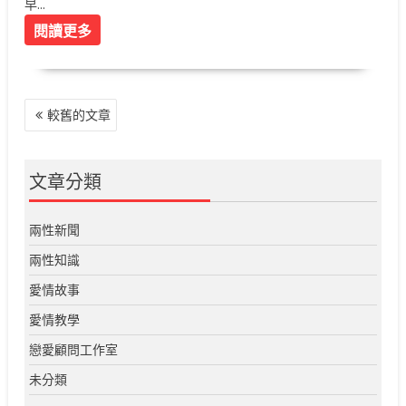
早...
閱讀更多
文
較舊的文章
章
導
覽
文章分類
兩性新聞
兩性知識
愛情故事
愛情教學
戀愛顧問工作室
未分類