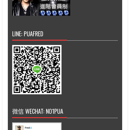
LINE: PUAFRED
微信 WECHAT: NO1PUA