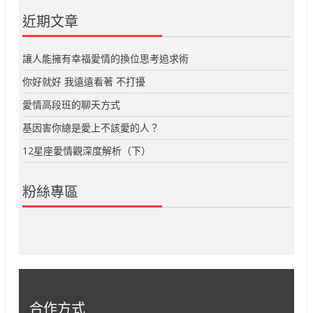
近期文章
讓人能擁有幸福愛情的換位思考追求術
你好就好 我遠遠看著 不打擾
愛情高段班的聊天方式
基因害你總是愛上不該愛的人？
12星座愛情觀深度解析（下）
粉絲專區
合作方式