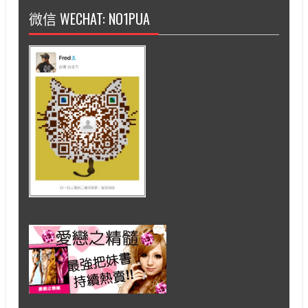
微信 WECHAT: NO1PUA