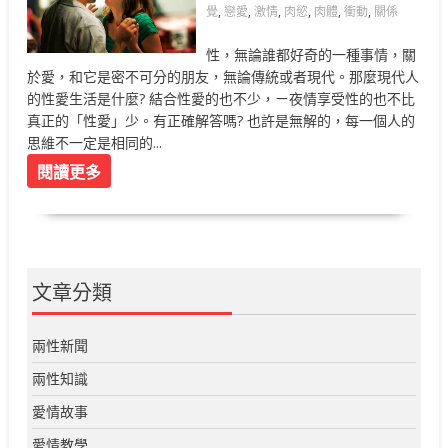
覺
,
戀愛
,
激情
,
肉慾
,
肉體
,
衝動
,
關係
性，無論誰都好奇的一種事情，關
於愛，和它是密不可分的朋友，無論傳統或者現代。那麼現代人
的性愛生活是什麼? 結合性愛的也不少，ㄧ夜情享受性的也不比
真正的「性愛」少。有正確解答嗎? 也許是無解的，每一個人的
思維不一定是相同的...
閱讀更多
文章分類
兩性新聞
兩性知識
愛情故事
愛情教學