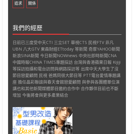
追求
關係
我們的經歷
日前已三度受中天CTI 三立SET 華視CTS 民視FTV 非凡
UBN 八大GTV 東森財經ETtoday 等新聞 奇摩YAHOO新聞
新浪SINA新聞 今日新聞NOWnews 中央社即時新聞CNA
中國時報CHINA TIMES專題採訪 台灣與香港蘋果日報 Kijiji
等採訪拍攝和電台訪問與網路採訪等 出席中天大學生了沒
節目戀愛顧問 民視 爸媽冏很大節目等 PTT電台愛情專題講
座 擔任晶彩聯誼與春天會館戀愛顧問 與參與各團體單位演
講也和其他新聞媒體節目邀約合作中 合作夥伴目前也不斷
增加 今後將會與更多產業結合