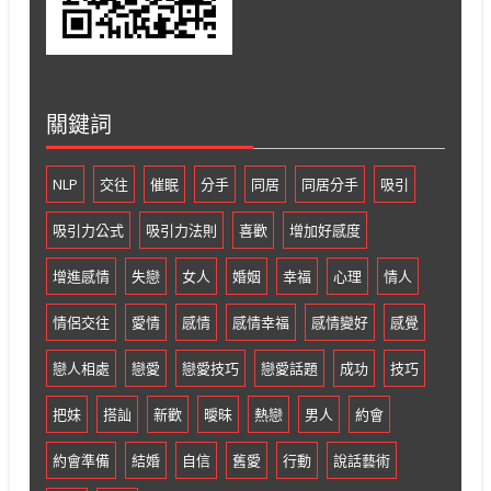
關鍵詞
NLP
交往
催眠
分手
同居
同居分手
吸引
吸引力公式
吸引力法則
喜歡
增加好感度
增進感情
失戀
女人
婚姻
幸福
心理
情人
情侶交往
愛情
感情
感情幸福
感情變好
感覺
戀人相處
戀愛
戀愛技巧
戀愛話題
成功
技巧
把妹
搭訕
新歡
曖昧
熱戀
男人
約會
約會準備
結婚
自信
舊愛
行動
說話藝術