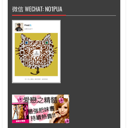
微信 WECHAT: NO1PUA