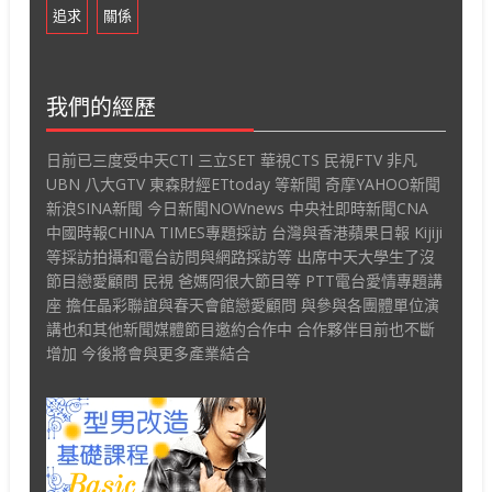
追求
關係
我們的經歷
日前已三度受中天CTI 三立SET 華視CTS 民視FTV 非凡
UBN 八大GTV 東森財經ETtoday 等新聞 奇摩YAHOO新聞
新浪SINA新聞 今日新聞NOWnews 中央社即時新聞CNA
中國時報CHINA TIMES專題採訪 台灣與香港蘋果日報 Kijiji
等採訪拍攝和電台訪問與網路採訪等 出席中天大學生了沒
節目戀愛顧問 民視 爸媽冏很大節目等 PTT電台愛情專題講
座 擔任晶彩聯誼與春天會館戀愛顧問 與參與各團體單位演
講也和其他新聞媒體節目邀約合作中 合作夥伴目前也不斷
增加 今後將會與更多產業結合