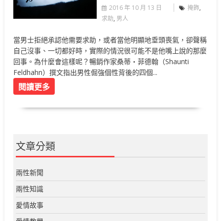
2016 年 10 月 13 日
掩飾
,
求助
,
男人
當男士拒絕承認他需要求助，或者當他明顯地垂頭喪氣，卻聲稱
自己沒事、一切都好時，實際的情況很可能不是他嘴上說的那麼
回事。為什麼會這樣呢？暢銷作家桑蒂‧菲德翰（Shaunti
Feldhahn）撰文指出男性倔強個性背後的四個...
閱讀更多
文章分類
兩性新聞
兩性知識
愛情故事