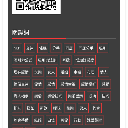
關鍵詞
NLP
交往
催眠
分手
同居
同居分手
吸引
吸引力公式
吸引力法則
喜歡
增加好感度
增進感情
失戀
女人
婚姻
幸福
心理
情人
情侶交往
愛情
感情
感情幸福
感情變好
感覺
戀人相處
戀愛
戀愛技巧
戀愛話題
成功
技巧
把妹
搭訕
新歡
曖昧
熱戀
男人
約會
約會準備
結婚
自信
舊愛
行動
說話藝術