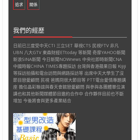
追求
關係
我們的經歷
日前已三度受中天CTI 三立SET 華視CTS 民視FTV 非凡
UBN 八大GTV 東森財經ETtoday 等新聞 奇摩YAHOO新聞
新浪SINA新聞 今日新聞NOWnews 中央社即時新聞CNA
中國時報CHINA TIMES專題採訪 台灣與香港蘋果日報 Kijiji
等採訪拍攝和電台訪問與網路採訪等 出席中天大學生了沒
節目戀愛顧問 民視 爸媽冏很大節目等 PTT電台愛情專題講
座 擔任晶彩聯誼與春天會館戀愛顧問 與參與各團體單位演
講也和其他新聞媒體節目邀約合作中 合作夥伴目前也不斷
增加 今後將會與更多產業結合