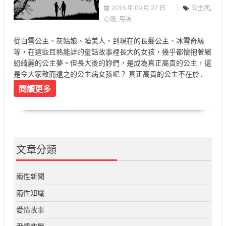
2016 年 09 月 27 日
公主病
,
心態
,
用語
從白雪公主、灰姑娘、睡美人，到現在的長髮公主、冰雪奇緣
等，在這些耳熟能詳的童話故事裡長大的女孩，幾乎都懷抱著繽
紛綺麗的公主夢。但長大後的妳們，是成為真正高貴的公主，還
是令大家敬而遠之的公主病女孩呢？ 真正高貴的公主不在於...
閱讀更多
文章分類
兩性新聞
兩性知識
愛情故事