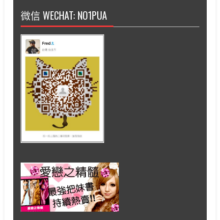
微信 WECHAT: NO1PUA