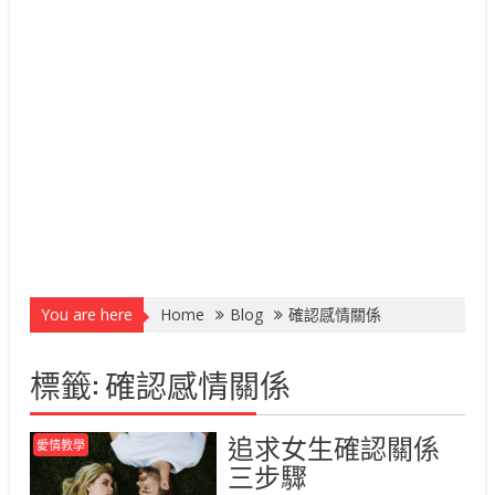
You are here
Home
Blog
確認感情關係
標籤:
確認感情關係
追求女生確認關係
愛情教學
三步驟